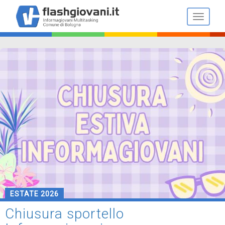
Salta
al
Toggle n
contenuto
principale
ESTATE 2026
Chiusura sportello