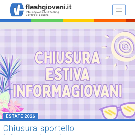
Salta
al
Toggle n
contenuto
principale
ESTATE 2026
Chiusura sportello