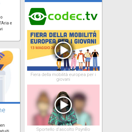
a
Bo
'Aria e
vi
Fiera della mobilità europea per i
giovani
ne
pen
Sportello d'ascolto PsynBo
atuiti