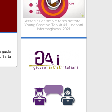
Associazionismo e terzo settore |
Young Creative Toolkit #1 - Incontri
Informagiovani 2021
i
a guida
 offerta