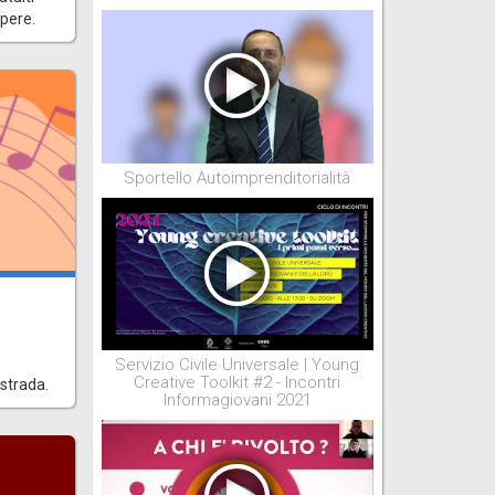
apere.
Sportello Autoimprenditorialità
Servizio Civile Universale | Young
Creative Toolkit #2 - Incontri
 strada.
Informagiovani 2021