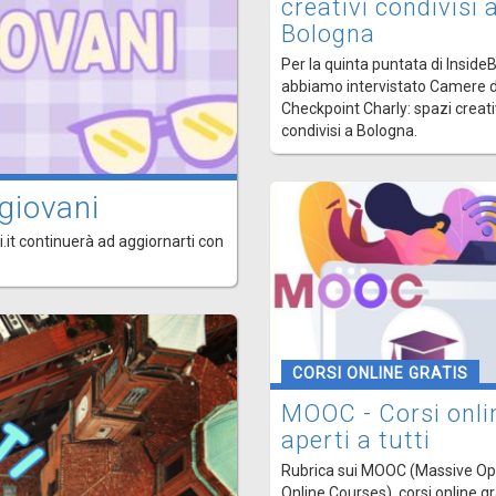
creativi condivisi 
Bologna
Per la quinta puntata di Inside
abbiamo intervistato Camere d
Checkpoint Charly: spazi creati
condivisi a Bologna.
giovani
.it continuerà ad aggiornarti con
CORSI ONLINE GRATIS
MOOC - Corsi onli
aperti a tutti
Rubrica sui MOOC (Massive O
Online Courses), corsi online gr