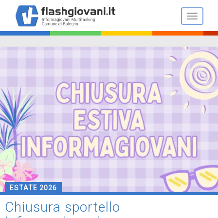
Salta
al
Toggle n
contenuto
principale
ESTATE 2026
Chiusura sportello