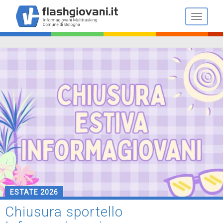
Salta
al
Toggle n
contenuto
principale
ESTATE 2026
Chiusura sportello