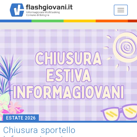
Salta
al
Toggle n
contenuto
principale
ESTATE 2026
Chiusura sportello