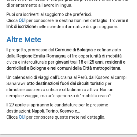
di orientamento al lavoro in lingua.
Puoi ora iscriverti al soggiorno che preferisci.
Clicca
QUI
per conoscere le destinazioni nel dettaglio. Troverai il
link di iscrizione
nelle schede informative di ogni soggiorno.
Altre Mete
Il progetto, promosso dal
Comune di Bologna
e cofinanziato
dalla
Regione Emilia-Romagna
, offre opportunità di mobilità
civica e interculturale per
giovani tra i 18 e i 25 anni, residenti o
domiciliati a Bologna e nei comuni della Città metropolitana
.
Un calendario di viaggi dall’Ucraina al Perù, dal Kosovo ai campi
Saharawi:
otto destinazioni fuori dai circuiti turistici
per
stimolare coscienza critica e cittadinanza attiva. Non un
semplice viaggio, ma un’esperienza di "mobilità civica"!
Il
27 aprile
si apriranno le candidature per le prossime
destinazioni:
Napoli, Torino, Kosovo e...
Clicca
QUI
per conoscere queste mete nel dettaglio.