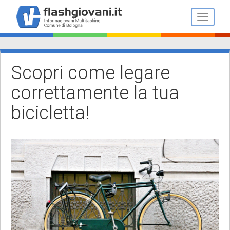
Salta
al
Toggle n
contenuto
principale
Scopri come legare
correttamente la tua
bicicletta!