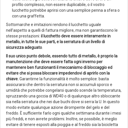
profilo complesso, non essere duplicabile, o il vostro
lucchetto potrebbe aprirsi con una semplice penna a sfera o
con una graffetta.
Sottomarche e imitazioni rendono il lucchetto uguale
nell’aspetto a quelli di fattura migliore, ma non garantiscono le
stesse prestazioni:
il lucchetto deve essere interamente in
metallo, in tutte le sue parti, e la serratura di un livello di
sicurezza adeguato
.
Il suo unico punto debole, essendo tutto di metallo, è proprio la
manutenzione che deve essere fatta ogni inverno per
mantenere ben funzionanti il meccanismo di bloccaggio ed
evitare che si possa bloccare impedendovi di aprirlo con la
chiave.
Garantirne la funzionalità è molto semplice: basta
assicurarsi che dentro la serratura non si accumuli sporco e
umidità che potrebbe congelarsi quando scende la temperatura,
spruzzando una goccia di WD40 o di qualunque altro sbloccante
sia nella serratura che nei due buchi dove si serra la U. In questo
modo evitate qualunque azione dirompente del gelo e del
freddo. È sufficiente farlo ogni qualche settimana durante i mesi
più freddi, e non avrete problemi. Inoltre, se possibile, è meglio
evitare di tenere esposti alla pioggia e al freddo sia la bicicletta