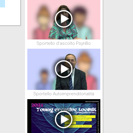
Sportello d'ascolto PsynBo
Sportello Autoimprenditorialità