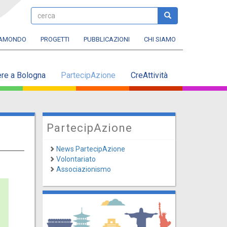
cerca
cerca
RAMONDO
PROGETTI
PUBBLICAZIONI
CHI SIAMO
ere a Bologna
PartecipAzione
CreAttività
PartecipAzione
News PartecipAzione
Volontariato
Associazionismo