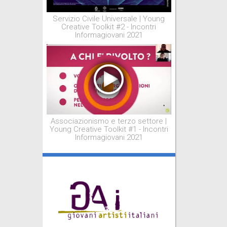
Servizio Civile Universale | Young
Creative Toolkit #2 - Incontri
Informagiovani 2021
Associazionismo e terzo settore |
Young Creative Toolkit #1 - Incontri
Informagiovani 2021