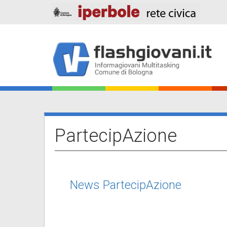
Salta
al
contenuto
principale
Main
navigation
PartecipAzione
News PartecipAzione