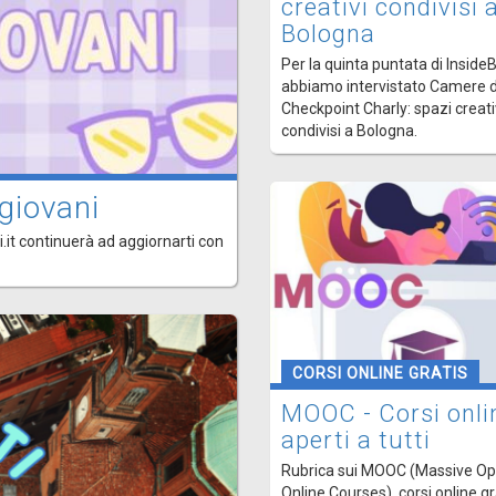
creativi condivisi 
Bologna
Per la quinta puntata di Inside
abbiamo intervistato Camere d
Checkpoint Charly: spazi creati
condivisi a Bologna.
giovani
.it continuerà ad aggiornarti con
CORSI ONLINE GRATIS
MOOC - Corsi onli
aperti a tutti
Rubrica sui MOOC (Massive O
Online Courses), corsi online gr