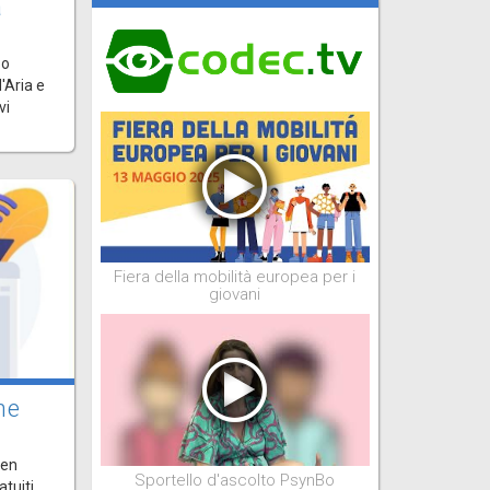
a
Bo
'Aria e
vi
Fiera della mobilità europea per i
giovani
ne
pen
Sportello d'ascolto PsynBo
atuiti