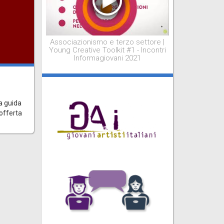
Associazionismo e terzo settore |
Young Creative Toolkit #1 - Incontri
Informagiovani 2021
i
a guida
 offerta