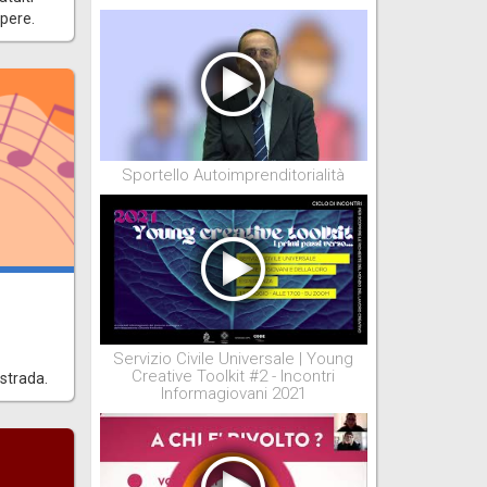
apere.
Sportello Autoimprenditorialità
Servizio Civile Universale | Young
Creative Toolkit #2 - Incontri
 strada.
Informagiovani 2021