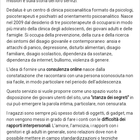
mission e sulla storia dei loro servizi.
Dedalus è un centro di clinica psicoanalitica formato da psicologi,
psicoterapeuti e psichiatri ad orientamento psicoanalitico. Nasce
nel 2009 dal desiderio di tre psicoterapeute di occuparsi in modo
più mirato della clinica degli adolescenti, dei giovani adulti e delle
famiglie. Si occupa della prevenzione, della cura e della ricerca
dei sintomi del disagio giovanile e contemporaneo: ansia e
attacchi di panico, depressione, disturbi alimentari, disagio
familiare, disagio scolastico, dipendenza da sostanze,
dipendenza da internet, bullismo, violenza di genere.
L'idea di fornire una
consulenza online
nasce dalla
constatazione che raccontarsi con una persona sconosciuta non
sia facile, in modo particolare nel periodo dell'adolescenza.
Questo servizio si vuole proporre come uno spazio vuoto a
disposizione dei giovani utenti del sito, una
"stanza dei segreti"
in
cui può emergere la parola intima, particolare, non censurata.
I ragazzi sono sempre più spesso dotati di oggetti, di gadget, ma
non vengono messi in grado di fare i conti con le
difficoltà dei
rapporti interpersonali
. L'amore, l'amicizia, i rapporti con i
genitori e gli adulti in generale, sono relazioni dove non è
possibile mettere in campo standardizzazioni o tecniche