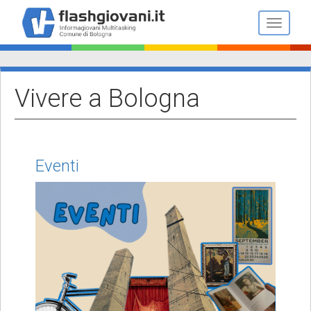
Salta
al
Toggle n
contenuto
principale
Vivere a Bologna
Eventi