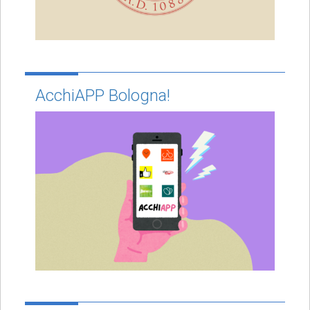
AcchiAPP Bologna!