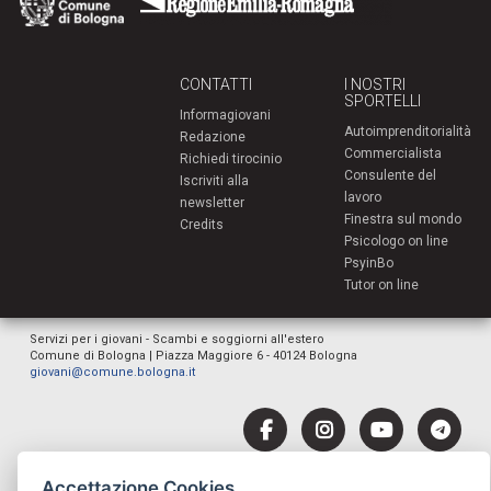
CONTATTI
I NOSTRI
SPORTELLI
Informagiovani
Autoimprenditorialità
Redazione
Commercialista
Richiedi tirocinio
Consulente del
Iscriviti alla
lavoro
newsletter
Finestra sul mondo
Credits
Psicologo on line
PsyinBo
Tutor on line
Servizi per i giovani - Scambi e soggiorni all'estero
Comune di Bologna | Piazza Maggiore 6 - 40124 Bologna
giovani@comune.bologna.it
Accettazione Cookies