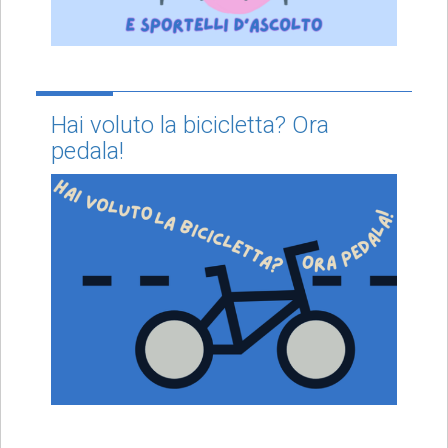
Hai voluto la bicicletta? Ora
pedala!