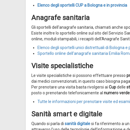
Elenco degli sportelli CUP a Bologna e in provincia
Anagrafe sanitaria
Gli sportelli dell'anagrafe sanitaria, chiamati anche sport
Esiste inoltre lo sportello online sul sito del Servizio
online, moduli stampabili, i recapiti dell’Anagrafe Sanit
Elenco degli sportelli unici distrettuali di Bologna e 
Sportello online dell'anagrafe sanitaria Emilia Ro
Visite specialistiche
Le visite specialistiche si possono effettuare presso
pr
dai medici convenzionati; in questo caso bisogna pagar
Per prenotare una visita basta rivolgersi ai
Cup
delle
s
posto o prenotando telefonicamente al
numero verde 
Tutte le informazioni per prenotare visite ed esami
Sanità smart e digitale
Quando si parla di
sanità digitale
si fa riferimento a u
attraverso l'uso delle tecnologie dell'informazione e 