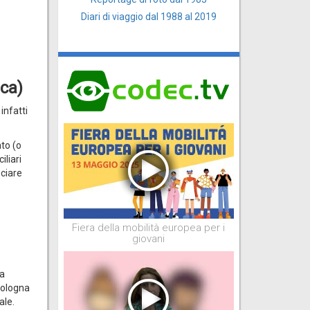
Diari di viaggio dal 1988 al 2019
ica)
 infatti
ato (o
iliari
sciare
Fiera della mobilità europea per i
giovani
 a
Bologna
ale.