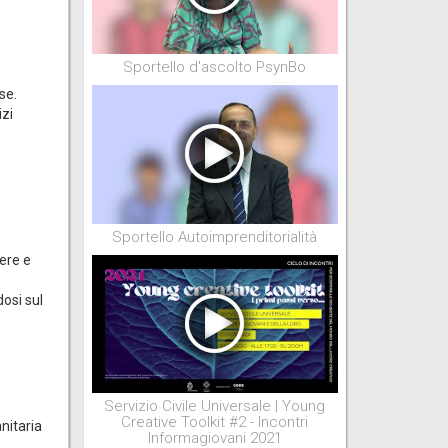
Sportello d'ascolto PsynBo
se.
izi
Sportello Autoimprenditorialità
ere e
dosi sul
Servizio Civile Universale | Young
Creative Toolkit #2 - Incontri
anitaria
Informagiovani 2021