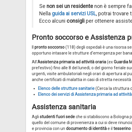
Se
non sei un residente
non è sempre facil
Nella
guida ai servizi USL
, potrai trovare 
Ecco alcuni
consigli
per ottenere assist
Pronto soccorso e Assistenza pr
Il
pronto soccorso
(118) degli ospedali è una risorsa se
opportuno intasare le strutture d'emergenza per banali
All'
Assistenza primaria ad attività oraria
(ex
Guardia 
prefestivo) fino alle 8 del lunedì, o del giorno feriale su
urgenti, visite ambulatoriali negli orari di apertura al 
anche certificati di malattia in casi di stretta necessit
Elenco delle strutture sanitarie​​
(Cerca la struttura 
Elenco dei servizi di Assistenza primaria ad attivit
Assistenza sanitaria
Agli
studenti fuori sede
che si stabiliscono a Bologna 
quello del comune di provenienza a cui si deve rinunci
e provincia con un
documento di identità
e il
tesserino 