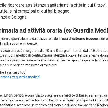
e ricercare assistenza sanitaria nella città in cui ti trovi.
tutte le informazioni di cui hai bisogno.
enza a Bologna.
imaria ad attività oraria (ex Guardia Med
mpre disponibile, ma da utilizzare solo in
casi di estremo bisogno
, non è
 raffreddori e influenze.
Medica
) ci si può rivolgere dalle 20 alle 8 dei giorni feriali, dalle 10 del sab
ccessivo. Il
medico di continuità assistenziale
può effettuare visite domic
pubblico e può prescrivere farmaci indicati per terapie d'urgenza. Può rila
à e per un periodo massimo di tre giorni.
che fa al caso tuo)
à oraria (ex guardia medica)
per
lunghi periodi
è consigliato scegliere un
medico di base
in alternativa
are temporaneamente. Per farlo bisogna rivolgersi agli sportelli CUP di 
sanitario
e scegliere un medico dall'elenco del Servizio Sanitario Region