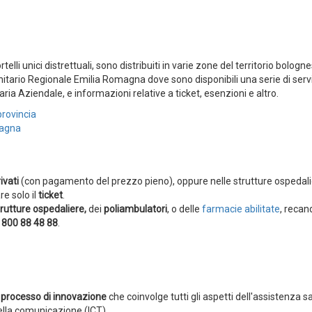
elli unici distrettuali, sono distribuiti in varie zone del territorio bologne
 Sanitario Regionale Emilia Romagna dove sono disponibili una serie di serv
aria Aziendale, e informazioni relative a ticket, esenzioni e altro.
provincia
magna
ivati
(con pagamento del prezzo pieno), oppure nelle strutture ospedali
e solo il
ticket
.
trutture ospedaliere,
dei
poliambulatori
, o delle
farmacie abilitate
, recan
800 88 48 88
.
n
processo di innovazione
che coinvolge tutti gli aspetti dell'assistenza s
della comunicazione (ICT).