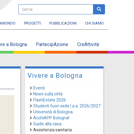
cerca
cerca
RAMONDO
PROGETTI
PUBBLICAZIONI
CHI SIAMO
ere a Bologna
PartecipAzione
CreAttività
Vivere a Bologna
Eventi
News sulla città
FlashEstate 2026
Studenti fuori sede | a.a. 2026/2027
Università di Bologna
AcchiAPP Bologna!
Guide alla casa
Assistenza sanitaria