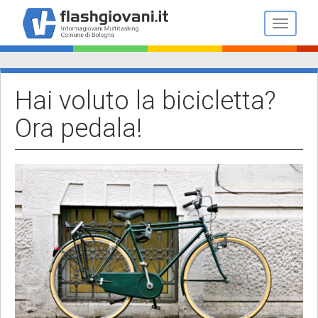
Salta
al
Toggle n
contenuto
principale
Hai voluto la bicicletta?
Ora pedala!