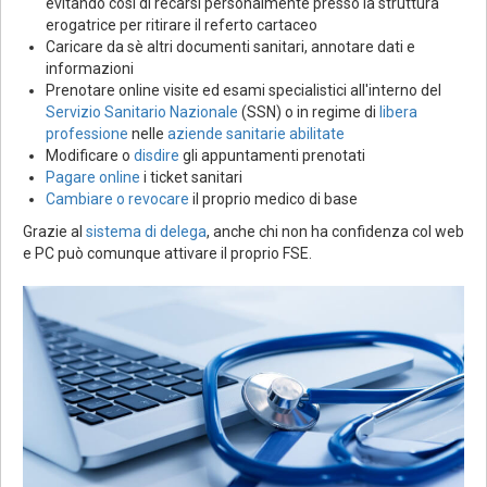
evitando così di recarsi personalmente presso la struttura
erogatrice per ritirare il referto cartaceo
Caricare da sè altri documenti sanitari, annotare dati e
informazioni
Prenotare online visite ed esami specialistici all'interno del
Servizio Sanitario Nazionale
(SSN) o in regime di
libera
professione
nelle
aziende sanitarie abilitate
Modificare o
disdire
gli appuntamenti prenotati
Pagare online
i ticket sanitari
Cambiare o revocare
il proprio medico di base
Grazie al
sistema di delega
, anche chi non ha confidenza col web
e PC può comunque attivare il proprio FSE.