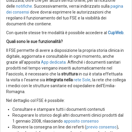
utilizzata, oltre che per alcuni servizi online, per la ricezione
delle
notifiche
. Successivamente, verrai indirizzato sulla
pagina
dei consensi
dove dovrai esprimere le autorizzazioni che
regolano il funzionamento del tuo FSE e la visibilità dei
documenti che contiene.
Con queste stesse tre modalità è possibile accedere al
CupWeb
.
Quali sono le sue funzionalità?
Il FSE permette di avere a disposizione la propria storia clinica in
digitale, aggiornata e consultabile in ogni momento, anche
grazie all'apposita
App dedicata
. Affinché i documenti sanitari
prodotti nel tempo vengano inseriti automaticamente nel
Fascicolo, è necessario che la
struttura
in cui è stata effettuata
la visita o l'esame sia
integrata nella
rete Sole
,
la rete che collega
i medici con le strutture sanitarie ed ospedaliere dell'Emilia-
Romagna.
Nel dettaglio col FSE è possibile:
Consultare e stampare tutti i documenti contenuti
Recuperare lo storico degli altri documenti clinici prodotti dal
1 gennaio 2008, rilasciando
apposito consenso
Ricevere la consegna on line dei referti (
previo consenso
),