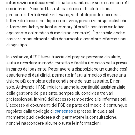
informazioni e documenti
di natura sanitaria e socio-sanitaria. Al
suo interno, è custodita la storia clinica e di salute di una
persona: referti di visite ed esami; verbali di pronto soccorso;
lettere di dimissione dopo un ricovero; prescrizioni specialistiche
e farmaceutiche; patient summary (il profilo sanitario sintetico
aggiornato dal medico di medicina generale). È possibile anche
caricare manualmente altri documenti o annotare informazioni
di ogni tipo.
In sostanza, il FSE tiene traccia del proprio percorso di salute,
aiuta a ricordare in modo corretto e facilita il medico nella
presa
in carico
del paziente. Poter avere a disposizione un quadro così
esauriente di dati clinici, permette infatti al medico di avere una
visione più completa della condizione del suo assistito. E non
solo. Attivando il FSE, migliora anche la
continuità assistenziale
della gestione del paziente, sempre più condivisa tra vari
professionisti, in virtù dell'accesso tempestivo alle informazioni.
L'accesso ai documenti del FSE da parte dei medici è comunque
regolato dalla tipologia di
consenso
espresso. In qualsiasi
momento puoi decidere a chi permettere la consultazione,
nonché nascondere alcune o tutte le informazioni.