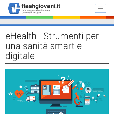
Salta
al
Toggle n
contenuto
principale
eHealth | Strumenti per
una sanità smart e
digitale