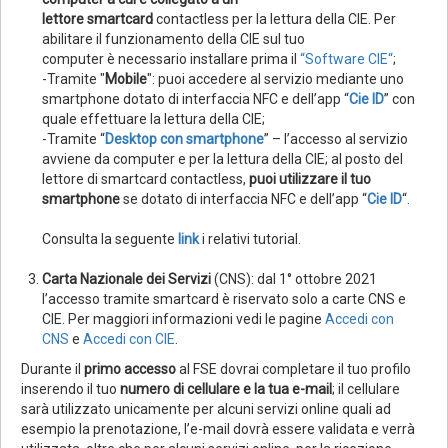
lettore smartcard
contactless per la lettura della CIE. Per
abilitare il funzionamento della CIE sul tuo
computer è necessario installare prima il
“Software CIE“
;
-Tramite "
Mobile
": puoi accedere al servizio mediante uno
smartphone dotato di interfaccia NFC e dell’app “
Cie ID
” con
quale effettuare la lettura della CIE;
-Tramite “
Desktop con smartphone
” – l’accesso al servizio
avviene da computer e per la lettura della CIE; al posto del
lettore di smartcard contactless,
puoi utilizzare il tuo
smartphone
se dotato di interfaccia NFC e dell’app “
Cie ID
“.
Consulta la seguente
link
i relativi tutorial.
Carta Nazionale dei Servizi
(CNS): dal 1° ottobre 2021
l’accesso tramite smartcard è riservato solo a carte CNS e
CIE. Per maggiori informazioni vedi le pagine
Accedi con
CNS
e
Accedi con CIE
.
Durante il
primo accesso
al FSE dovrai completare il tuo profilo
inserendo il tuo
numero di cellulare e la tua e-mail
; il cellulare
sarà utilizzato unicamente per alcuni servizi online quali ad
esempio la prenotazione, l’e-mail dovrà essere validata e verrà