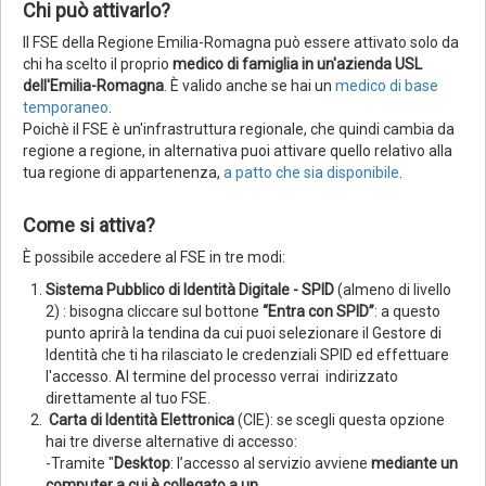
Chi può attivarlo?
Il FSE della Regione Emilia-Romagna può essere attivato solo da
chi ha scelto il proprio
medico di famiglia in un'azienda USL
dell'Emilia-Romagna
. È valido anche se hai un
medico di base
temporaneo
.
Poichè il FSE è un'infrastruttura regionale, che quindi cambia da
regione a regione, in alternativa puoi attivare quello relativo alla
tua regione di appartenenza,
a patto che sia disponibile
.
Come si attiva?
È possibile accedere al FSE in tre modi:
Sistema Pubblico di Identità Digitale - SPID
(almeno di livello
2) : bisogna cliccare sul bottone
“Entra con SPID”
: a questo
punto aprirà la tendina da cui puoi selezionare il Gestore di
Identità che ti ha rilasciato le credenziali SPID ed effettuare
l'accesso. Al termine del processo verrai indirizzato
direttamente al tuo FSE.
Carta di Identità Elettronica
(CIE): se scegli questa opzione
hai tre diverse alternative di accesso:
-Tramite "
Desktop
: l’accesso al servizio avviene
mediante un
computer a cui è collegato a un