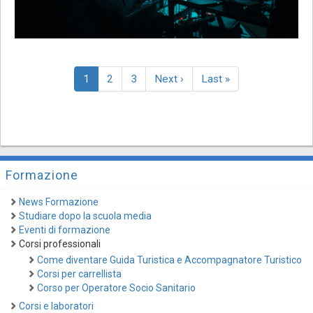
Paginazione
Pagina
1
Page
2
Page
3
Pagina
Next ›
Last
Last »
attuale
successiva
page
Formazione
News Formazione
Studiare dopo la scuola media
Eventi di formazione
Corsi professionali
Come diventare Guida Turistica e Accompagnatore Turistico
Corsi per carrellista
Corso per Operatore Socio Sanitario
Corsi e laboratori