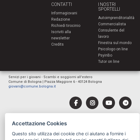
CONTATTI
I NOSTRI
SPORTELLI
Informagiovani
Autoimprenditorialità
Redazione
Commercialista
Richiedi tirocinio
Consulente del
Iscriviti alla
lavoro
newsletter
Finestra sul mondo
Credits
Psicologo on line
PsyinBo
Tutor on line
Servizi per i giovani - Scambi e soggiorni all'estero
Comune di Bologna | Piazza Maggiore 6 - 40124 Bologna
giovani@comune.bologna.it
Accettazione Cookies
Questo sito utilizza dei cookie che ci aiutano a fornire i