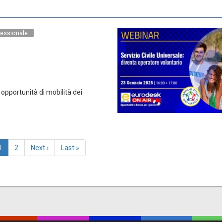
essionale
 opportunità di mobilità dei
Pagina
1
Page
2
Pagina
Next ›
Last
Last »
attuale
successiva
page