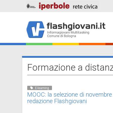
Salta
al
contenuto
principale
Main
navigation
Formazione a distan
E-learning
MOOC: la selezione di novembre 
redazione Flashgiovani