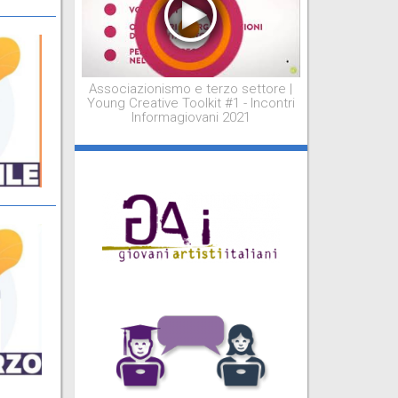
Associazionismo e terzo settore |
Young Creative Toolkit #1 - Incontri
Informagiovani 2021