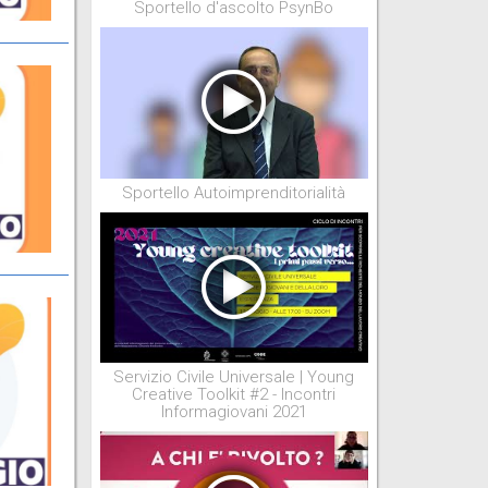
Sportello d'ascolto PsynBo
Sportello Autoimprenditorialità
Servizio Civile Universale | Young
Creative Toolkit #2 - Incontri
Informagiovani 2021