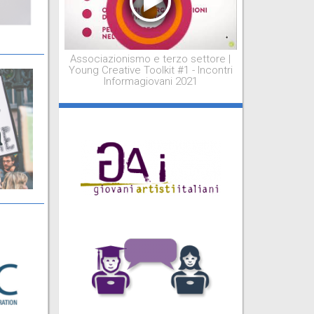
Associazionismo e terzo settore |
Young Creative Toolkit #1 - Incontri
Informagiovani 2021