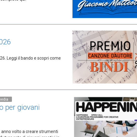
2026
026. Leggi il bando e scopri come
media
 per giovani
 anno volto a creare strumenti