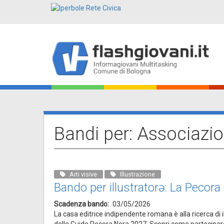
Salta
al
contenuto
principale
Main
navigation
Bandi per: Associazio
Arti visive
Illustrazione
Bando per illustratorə: La Pecora
Scadenza bando
03/05/2026
La casa editrice indipendente romana è alla ricerca di i
delle Guide Pecora Nera 2027. Scopri come partecipar