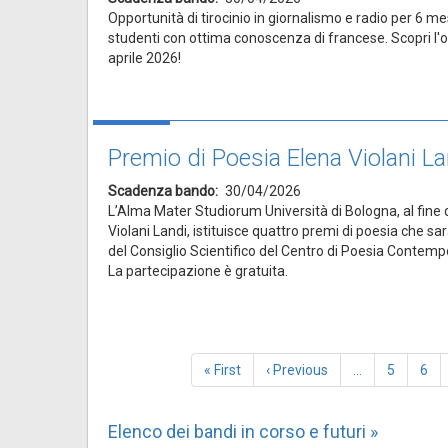
Opportunità di tirocinio in giornalismo e radio per 6 mesi
studenti con ottima conoscenza di francese. Scopri l'of
aprile 2026!
Premio di Poesia Elena Violani L
Scadenza bando
30/04/2026
L’Alma Mater Studiorum Università di Bologna, al fine 
Violani Landi, istituisce quattro premi di poesia che s
del Consiglio Scientifico del Centro di Poesia Contemp
La partecipazione è gratuita.
Paginazione
Prima
« First
Pagina
‹ Previous
…
Page
5
Pag
6
pagina
precedente
Elenco dei bandi in corso e futuri »