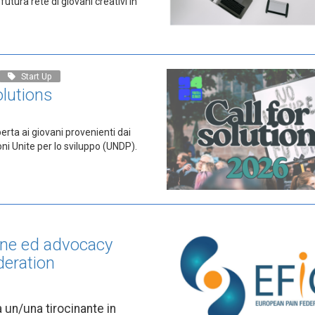
futura rete di giovani creativi in
Start Up
olutions
erta ai giovani provenienti dai
ni Unite per lo sviluppo (UNDP).
one ed advocacy
deration
 un/una tirocinante in