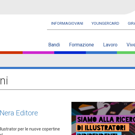
INFORMAGIOVANI
YOUNGERCARD
GI
Navbar
secondaria
Bandi
Formazione
Lavoro
Viv
ni
 Nera Editore
llustrator per le nuove copertine
e!