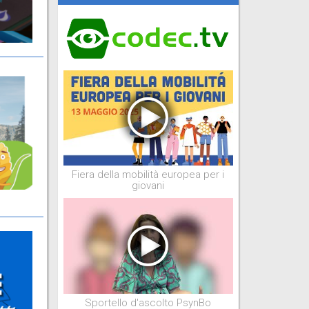
Fiera della mobilità europea per i
giovani
Sportello d'ascolto PsynBo