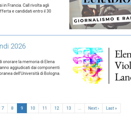
 in Francia. Call rivolta agli
ferta e candidati entro il 30
andi 2026
di onorare la memoria di Elena
aranno aggiudicati dai componenti
oranea dell’Università di Bologna.
e
Page
7
Page
8
Pagina
9
Page
10
Page
11
Page
12
Page
13
…
Pagina
Next ›
Last
Last »
attuale
successiva
page