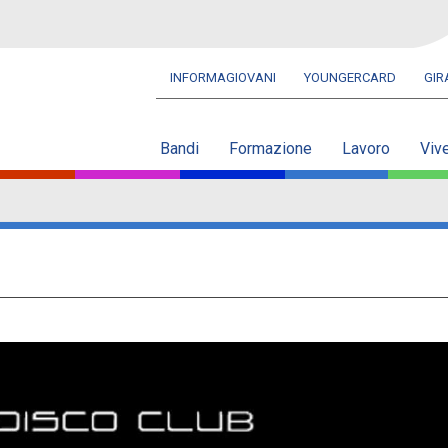
INFORMAGIOVANI
YOUNGERCARD
GI
Navbar
secondaria
Bandi
Formazione
Lavoro
Viv