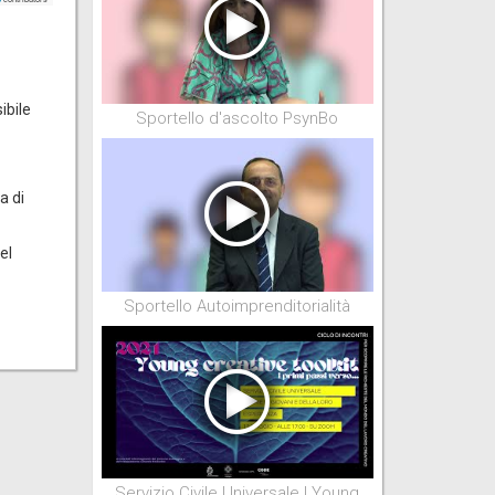
ibile
Sportello d'ascolto PsynBo
a di
el
Sportello Autoimprenditorialità
Servizio Civile Universale | Young