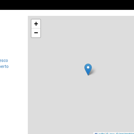
+
−
esco
berto
|
-
Leaflet
© Jawg
© OpenStreetMa