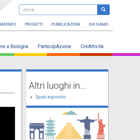
cerca
cerca
RAMONDO
PROGETTI
PUBBLICAZIONI
CHI SIAMO
ere a Bologna
PartecipAzione
CreAttività
Altri luoghi in...
Spazi espositivi