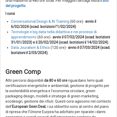
una massimo di 480 ore totali. Per maggiori dettagli visita il
sito
del progetto
.
I corsi
Conversational Design & AI Training
(60 ore)-
avvio il
6/02/2024
(scad. Iscrizioni l’1/02/2024)
Tecnologie e big data nella didattica e nei processi di
apprendimento
(60 ore)-
avvio il 07/02/2024 (scad. Iscrizioni
31/01/2023) e il 20/02/2024 (scad. Iscrizioni il 14/02/2024).
Data Jouralism & Ethics
(120 ore)-
avvio
il 07/03/2024 (scad.
Iscrizioni il 2/03/2024).
Green Comp
Altri percorsi disponibili
da 80 e 60 ore
riguardano temi quali
certificazioni energetiche e ambientali, gestione di progetto per
la sostenibilità energetica e l’economia circolare, green
packaging design, modelli e strategie di green marketing,
ecodesign, gestione dei rifiuti. Questi corsi agiscono nel contesto
dell'
European Geen Deal
, i cui obbiettivi sono al centro del piano
di ripresa che l'Unione Eurpea ha adottato per riparate i danni
economici e sociali causati dall’emergenza sanitaria da