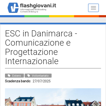
Salta
al
Toggle n
contenuto
principale
ESC in Danimarca -
Comunicazione e
Progettazione
Internazionale
Estero
Volontariato
Scadenza bando
27/07/2025