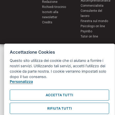
Autoimprenditorialità
Redazione
Commercialista
Richiedi tirocinio
Consulente del
Iscriviti alla
lavoro
newsletter
Finestra sul mondo
Credits
Psicologo on line
PsyinBo
Tutor on line
Servizi per i giovani - Scambi e soggiorni all'estero
Accettazione Cookies
Comune di Bologna | Piazza Maggiore 6 - 40124 Bologna
giovani@comune.bologna.it
Questo sito utilizza dei cookie che ci aiutano a fornire i
nostri servizi. Utilizzando tali servizi, accetti l'utilizzo dei
cookie da parte nostra. I cookie verranno impostati solo
dopo il tuo consenso.
Personalizza
ACCETTA TUTTI
RIFIUTA TUTTI