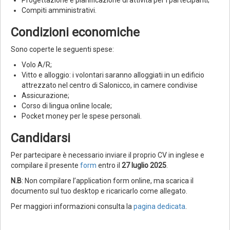
Progettazione e pianificazione di attività per i partecipanti;
Compiti amministrativi.
Condizioni economiche
Sono coperte le seguenti spese:
Volo A/R;
Vitto e alloggio: i volontari saranno alloggiati in un edificio
attrezzato nel centro di Salonicco, in camere condivise
Assicurazione;
Corso di lingua online locale;
Pocket money per le spese personali.
Candidarsi
Per partecipare è necessario inviare il proprio CV in inglese e
compilare il presente
form
entro il
27 luglio 2025
.
N.B
: Non compilare l’application form online, ma scarica il
documento sul tuo desktop e ricaricarlo come allegato.
Per maggiori informazioni consulta la
pagina dedicata
.