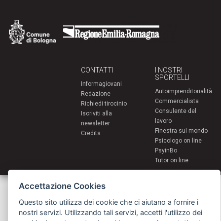
CONTATTI
I NOSTRI
SPORTELLI
Informagiovani
Autoimprenditorialità
Redazione
Commercialista
Richiedi tirocinio
Consulente del
Iscriviti alla
lavoro
newsletter
Finestra sul mondo
Credits
Psicologo on line
PsyinBo
Tutor on line
Accettazione Cookies
Servizi per i giovani - Scambi e soggiorni all'estero
Comune di Bologna | Piazza Maggiore 6 - 40124 Bologna
giovani@comune.bologna.it
Questo sito utilizza dei cookie che ci aiutano a fornire i
nostri servizi. Utilizzando tali servizi, accetti l'utilizzo dei