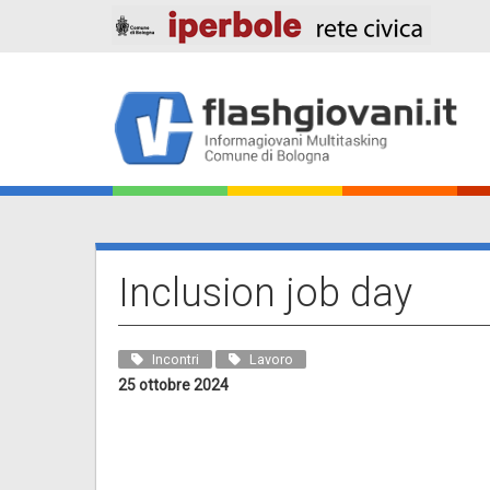
Salta
al
contenuto
principale
Main
navigation
Inclusion job day
Incontri
Lavoro
25 ottobre 2024