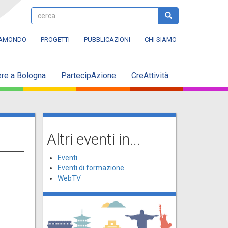
cerca
cerca
RAMONDO
PROGETTI
PUBBLICAZIONI
CHI SIAMO
ere a Bologna
PartecipAzione
CreAttività
Altri eventi in...
Eventi
Eventi di formazione
WebTV