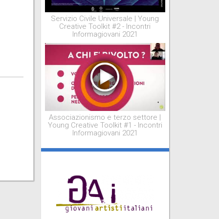
Servizio Civile Universale | Young
Creative Toolkit #2 - Incontri
Informagiovani 2021
Associazionismo e terzo settore |
Young Creative Toolkit #1 - Incontri
Informagiovani 2021