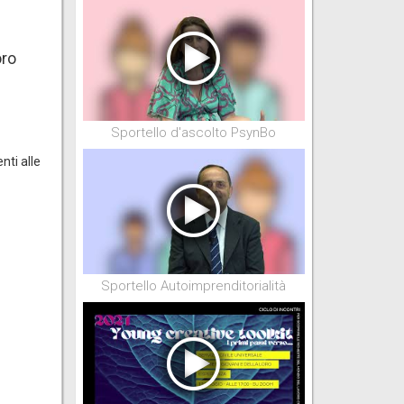
oro
Sportello d'ascolto PsynBo
nti alle
Sportello Autoimprenditorialità