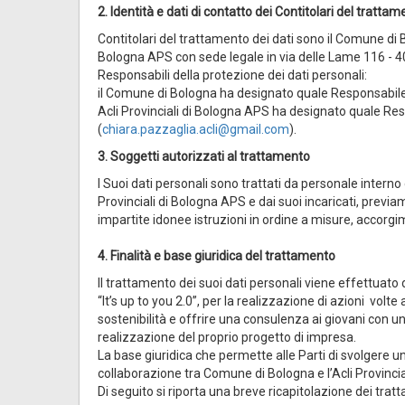
2. Identità e dati di contatto dei Contitolari del tratta
Contitolari del trattamento dei dati sono il Comune di
Bologna APS con sede legale in via delle Lame 116 - 
Responsabili della protezione dei dati personali:
il Comune di Bologna ha designato quale Responsabile 
Acli Provinciali di Bologna APS ha designato quale Res
(
chiara.pazzaglia.acli@gmail.com
).
3. Soggetti autorizzati al trattamento
I Suoi dati personali sono trattati da personale intern
Provinciali di Bologna APS e dai suoi incaricati, previa
impartite idonee istruzioni in ordine a misure, accorgime
4. Finalità e base giuridica del trattamento
Il trattamento dei suoi dati personali viene effettuato d
“It’s up to you 2.0”, per la realizzazione di azioni volte 
sostenibilità e offrire una consulenza ai giovani con un’
realizzazione del proprio progetto di impresa.
La base giuridica che permette alle Parti di svolgere un
collaborazione tra Comune di Bologna e l’Acli Provincial
Di seguito si riporta una breve ricapitolazione dei trat