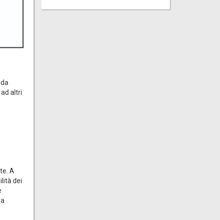
 da
ad altri
te. A
lità dei
e
 a