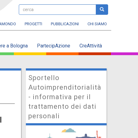
cerca
cerca
RAMONDO
PROGETTI
PUBBLICAZIONI
CHI SIAMO
ere a Bologna
PartecipAzione
CreAttività
Sportello
Autoimprenditorialità
- informativa per il
trattamento dei dati
personali
l