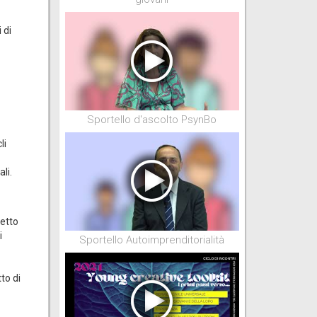
 di
Sportello d'ascolto PsynBo
li
li.
getto
i
Sportello Autoimprenditorialità
to di