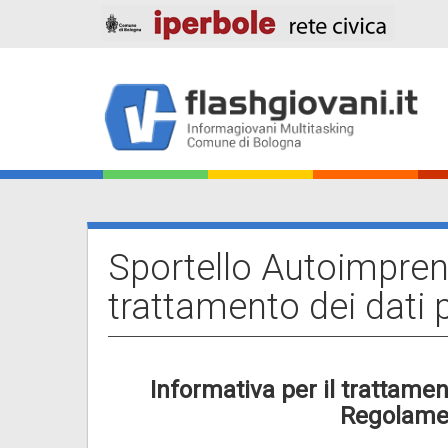
Salta
al
contenuto
principale
Main
navigation
Sportello Autoimprendi
trattamento dei dati 
Informativa per il trattament
Regolamen