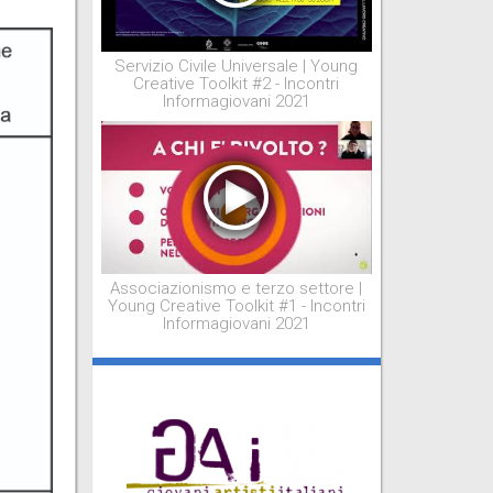
Servizio Civile Universale | Young
Creative Toolkit #2 - Incontri
Informagiovani 2021
Associazionismo e terzo settore |
Young Creative Toolkit #1 - Incontri
Informagiovani 2021