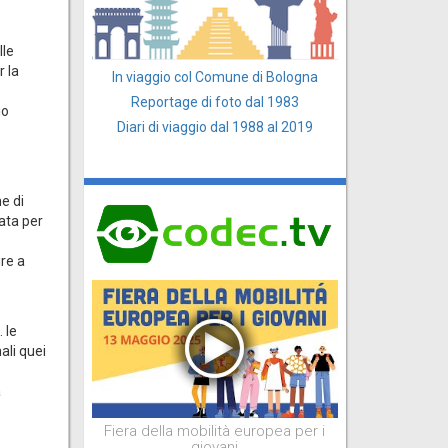
lle
r la
In viaggio col Comune di Bologna
Reportage di foto dal 1983
io
Diari di viaggio dal 1988 al 2019
e di
ata per
ire a
 le
ali quei
a
Fiera della mobilità europea per i
giovani