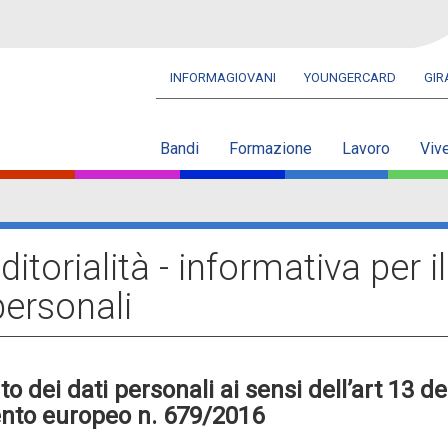
INFORMAGIOVANI
YOUNGERCARD
GI
Navbar
secondaria
Bandi
Formazione
Lavoro
Viv
torialità - informativa per il
personali
o dei dati personali ai sensi dell’art 13 de
to europeo n. 679/2016