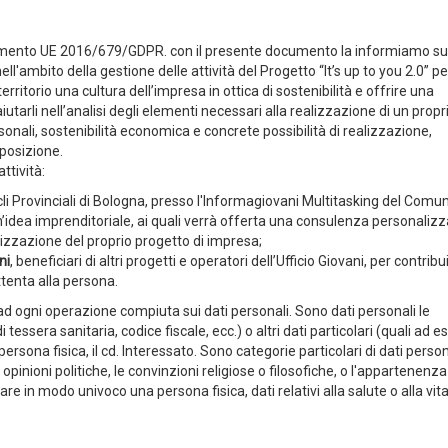
olamento UE 2016/679/GDPR. con il presente documento la informiamo su
nell'ambito della gestione delle attività del Progetto “It’s up to you 2.0” pe
erritorio una cultura dell’impresa in ottica di sostenibilità e offrire una
utarli nell’analisi degli elementi necessari alla realizzazione di un propr
nali, sostenibilità economica e concrete possibilità di realizzazione,
sposizione.
ttività:
li Provinciali di Bologna, presso l'Informagiovani Multitasking del Comun
’idea imprenditoriale, ai quali verrà offerta una consulenza personalizz
ealizzazione del proprio progetto di impresa;
ni
, beneficiari di altri progetti e operatori dell’Ufficio Giovani, per contribu
ttenta alla persona.
 ad ogni operazione compiuta sui dati personali. Sono dati personali le
ssera sanitaria, codice fiscale, ecc.) o altri dati particolari (quali ad es.
rsona fisica, il cd. Interessato. Sono categorie particolari di dati person
e opinioni politiche, le convinzioni religiose o filosofiche, o l'appartenenza
care in modo univoco una persona fisica, dati relativi alla salute o alla vit