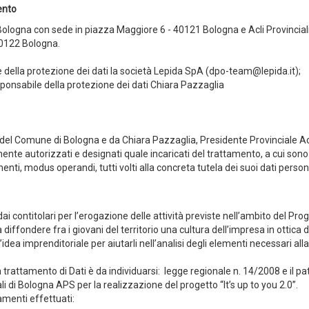
mento
 Bologna con sede in piazza Maggiore 6 - 40121 Bologna e Acli Provinciali
40122 Bologna.
della protezione dei dati la società Lepida SpA (dpo-team@lepida.it);
ponsabile della protezione dei dati Chiara Pazzaglia
o del Comune di Bologna e da Chiara Pazzaglia, Presidente Provinciale Ac
mente autorizzati e designati quale incaricati del trattamento, a cui sono
nti, modus operandi, tutti volti alla concreta tutela dei suoi dati persona
ai contitolari per l’erogazione delle attività previste nell’ambito del Pro
a diffondere fra i giovani del territorio una cultura dell’impresa in ottica d
idea imprenditoriale per aiutarli nell’analisi degli elementi necessari alla
 trattamento di Dati è da individuarsi: legge regionale n. 14/2008 e il pat
i di Bologna APS per la realizzazione del progetto “It’s up to you 2.0”.
tamenti effettuati: