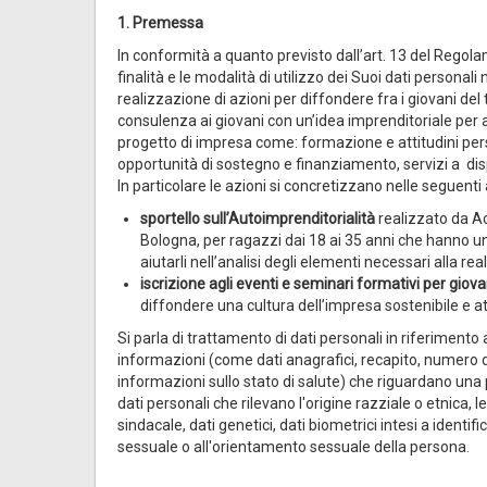
1. Premessa
In conformità a quanto previsto dall’art. 13 del Reg
finalità e le modalità di utilizzo dei Suoi dati personali 
realizzazione di azioni per diffondere fra i giovani del t
consulenza ai giovani con un’idea imprenditoriale per ai
progetto di impresa come: formazione e attitudini perso
opportunità di sostegno e finanziamento, servizi a di
In particolare le azioni si concretizzano nelle seguenti a
sportello sull’Autoimprenditorialità
realizzato da Ac
Bologna, per ragazzi dai 18 ai 35 anni che hanno un
aiutarli nell’analisi degli elementi necessari alla r
iscrizione agli eventi e seminari formativi per giova
diffondere una cultura dell’impresa sostenibile e a
Si parla di trattamento di dati personali in riferimento
informazioni (come dati anagrafici, recapito, numero di te
informazioni sullo stato di salute) che riguardano una pe
dati personali che rilevano l'origine razziale o etnica, l
sindacale, dati genetici, dati biometrici intesi a identifi
sessuale o all'orientamento sessuale della persona.