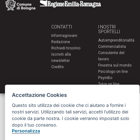
CONTATTI
I NOSTRI
SPORTELLI
Informagiovani
Autoimprenditorialità
Redazione
Commercialista
Richiedi tirocinio
Consulente del
Iscriviti alla
lavoro
newsletter
Finestra sul mondo
Credits
Psicologo on line
PsyinBo
Tutor on line
Accettazione Cookies
Servizi per i giovani - Scambi e soggiorni all'estero
Comune di Bologna | Piazza Maggiore 6 - 40124 Bologna
Questo sito utilizza dei cookie che ci aiutano a fornire i
giovani@comune.bologna.it
nostri servizi. Utilizzando tali servizi, accetti l'utilizzo dei
cookie da parte nostra. I cookie verranno impostati solo
dopo il tuo consenso.
Personalizza