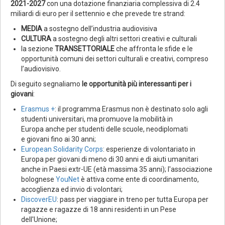
2021-2027
con una dotazione finanziaria complessiva di 2.4
miliardi di euro per il settennio e che prevede tre strand:
MEDIA
a sostegno dell’industria audiovisiva
CULTURA
a sostegno degli altri settori creativi e culturali
la sezione
TRANSETTORIALE
che affronta le sfide e le
opportunità comuni dei settori culturali e creativi, compreso
l’audiovisivo.
Di seguito segnaliamo
le opportunità più interessanti per i
giovani
:
Erasmus +
: il programma Erasmus non è destinato solo agli
studenti universitari, ma promuove la mobilità in
Europa anche per studenti delle scuole, neodiplomati
e giovani fino ai 30 anni;
European Solidarity Corps
: esperienze di volontariato in
Europa per giovani di meno di 30 anni e di aiuti umanitari
anche in Paesi extr-UE (età massima 35 anni); l'associazione
bolognese
YouNet
è attiva come ente di coordinamento,
accoglienza ed invio di volontari;
DiscoverEU
: pass per viaggiare in treno per tutta Europa per
ragazze e ragazze di 18 anni residenti in un Pese
dell'Unione;