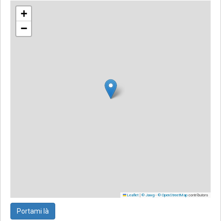
+
−
|
-
contributors
Leaflet
© Jawg
© OpenStreetMap
Portami là