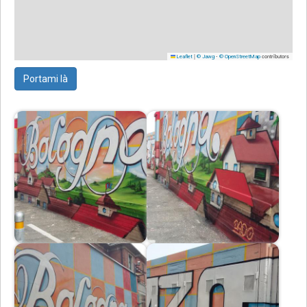
|
-
contributors
Leaflet
© Jawg
© OpenStreetMap
Portami là
Immagine
Immagine
Immagine
Immagine