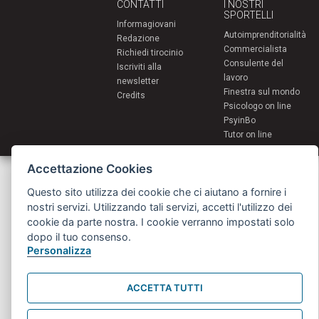
CONTATTI
I NOSTRI
SPORTELLI
Informagiovani
Autoimprenditorialità
Redazione
Commercialista
Richiedi tirocinio
Consulente del
Iscriviti alla
lavoro
newsletter
Finestra sul mondo
Credits
Psicologo on line
PsyinBo
Tutor on line
Accettazione Cookies
Servizi per i giovani - Scambi e soggiorni all'estero
Comune di Bologna | Piazza Maggiore 6 - 40124 Bologna
Questo sito utilizza dei cookie che ci aiutano a fornire i
giovani@comune.bologna.it
nostri servizi. Utilizzando tali servizi, accetti l'utilizzo dei
cookie da parte nostra. I cookie verranno impostati solo
dopo il tuo consenso.
Personalizza
ACCETTA TUTTI