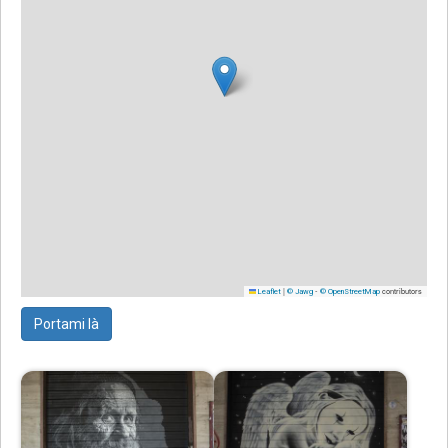
|
-
contributors
Leaflet
© Jawg
© OpenStreetMap
Portami là
Immagine
Immagine