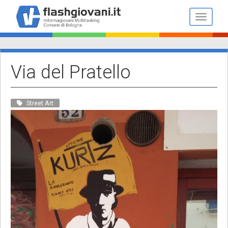
Salta
al
Toggle n
contenuto
principale
Via del Pratello
Street Art