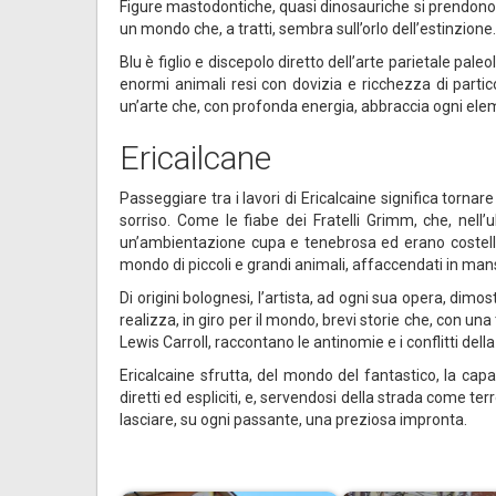
Figure mastodontiche, quasi dinosauriche si prendono g
un mondo che, a tratti, sembra sull’orlo dell’estinzione.
Blu è figlio e discepolo diretto dell’arte parietale pale
enormi animali resi con dovizia e ricchezza di partico
un’arte che, con profonda energia, abbraccia ogni elem
Ericailcane
Passeggiare tra i lavori di Ericalcaine significa tornar
sorriso. Come le fiabe dei Fratelli Grimm, che, nel
un’ambientazione cupa e tenebrosa ed erano costellate
mondo di piccoli e grandi animali, affaccendati in mansi
Di origini bolognesi, l’artista, ad ogni sua opera, dim
realizza, in giro per il mondo, brevi storie che, con una
Lewis Carroll, raccontano le antinomie e i conflitti del
Ericalcaine sfrutta, del mondo del fantastico, la cap
diretti ed espliciti, e, servendosi della strada come te
lasciare, su ogni passante, una preziosa impronta.