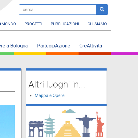
cerca
cerca
RAMONDO
PROGETTI
PUBBLICAZIONI
CHI SIAMO
ere a Bologna
PartecipAzione
CreAttività
Altri luoghi in...
Mappa e Opere