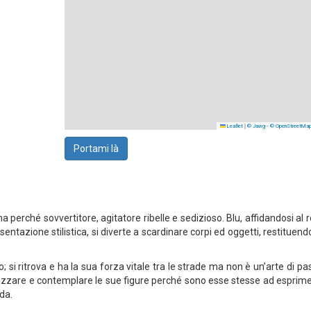
|
-
Leaflet
© Jawg
© OpenStreetMa
Portami là
 perché sovvertitore, agitatore ribelle e sedizioso. Blu, affidandosi al 
ntazione stilistica, si diverte a scardinare corpi ed oggetti, restituendo
; si ritrova e ha la sua forza vitale tra le strade ma non è un’arte di pa
izzare e contemplare le sue figure perché sono esse stesse ad esprime
rda.