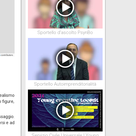
Sportello d'ascolto PsynBo
contributors
p
Sportello Autoimprenditorialità
realismo
 figure,
ssaggio.
rsi e ad
Servizio Civile Universale | Young