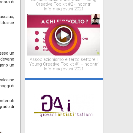
ndora di
Creative Toolkit #2 - Incontri
Informagiovani 2021
 Lascaux,
tituisce
pesso un
Associazionismo e terzo settore |
vedevano
Young Creative Toolkit #1 - Incontri
ggono un
Informagiovani 2021
calcaine
onaggi di
ontenuti
grado di