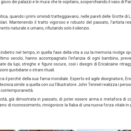
ioco dei palazzi e le mura che le ospitano, scoperchiando il vaso di Pa
olitica, quando i primi ominidi tratteggiavano, nelle pareti delle Grotte di
lari. Mantenendo il tratto vigoroso e robusto del passato, l’artista res
ento naturale e umano, rifiutando solo il silenzio.
e indietro nel tempo, in quella fase della vita a cui la memoria rivolge s
l’ultimo secolo, hanno accompagnato l’infanzia di ogni bambino, pre
 da lupi, streghe e figure oscure, così i disegni di Ericalcaine ritra
oni quotidiane o strani rituali.
ostra il perché della sua fama mondiale. Esperto ed agile disegnatore, Eri
 tecnica simile a quella con cui l’illustratore John Tenniel realizza i pers
la contemporaneità.
acità, già dimostrata in passato, di poter essere arma e metafora di c
rreno di riconoscimento, rinvigorisce la fiaba di una nuova forza vitale in 