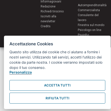
Informagiovani
Autoimprenditorialità
Redazione
Commercialista
Richiedi tirocinio
Consulente del
Iscriviti alla
lavoro
newsletter
Finestra sul mondo
Credits
Psicologo on line
PsyinBo
Tutor on line
Accettazione Cookies
Questo sito utilizza dei cookie che ci aiutano a fornire i
Servizi per i giovani - Scambi e soggiorni all'estero
Comune di Bologna | Piazza Maggiore 6 - 40124 Bologna
nostri servizi. Utilizzando tali servizi, accetti l'utilizzo dei
giovani@comune.bologna.it
cookie da parte nostra. I cookie verranno impostati solo
dopo il tuo consenso.
Personalizza
ACCETTA TUTTI
RIFIUTA TUTTI