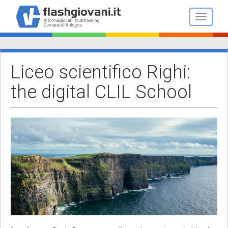
Salta
al
Toggle n
contenuto
principale
Liceo scientifico Righi:
the digital CLIL School