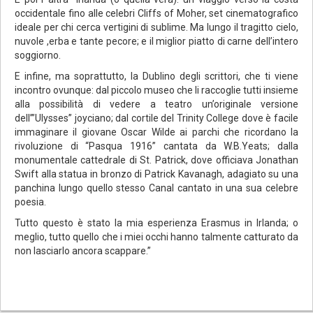
occidentale fino alle celebri Cliffs of Moher, set cinematografico
ideale per chi cerca vertigini di sublime. Ma lungo il tragitto cielo,
nuvole ,erba e tante pecore; e il miglior piatto di carne dell’intero
soggiorno.
E infine, ma soprattutto, la Dublino degli scrittori, che ti viene
incontro ovunque: dal piccolo museo che li raccoglie tutti insieme
alla possibilità di vedere a teatro un’originale versione
dell’”Ulysses” joyciano; dal cortile del Trinity College dove è facile
immaginare il giovane Oscar Wilde ai parchi che ricordano la
rivoluzione di “Pasqua 1916” cantata da W.B.Yeats; dalla
monumentale cattedrale di St. Patrick, dove officiava Jonathan
Swift alla statua in bronzo di Patrick Kavanagh, adagiato su una
panchina lungo quello stesso Canal cantato in una sua celebre
poesia.
Tutto questo è stato la mia esperienza Erasmus in Irlanda; o
meglio, tutto quello che i miei occhi hanno talmente catturato da
non lasciarlo ancora scappare.”