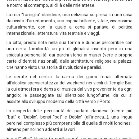
e nostro al contempo, al di là delle mie attese.
La mia “famiglia” irlandese, una deliziosa sorpresa: in una casa
da rivista d’arredamento, una coppia brillante, vitale, vivacissima
culturalmente, con la quale a cena si parlava di politica
internazionale, letteratura, vita teatrale e viaggi.
La città, presto nota nella sua forma e dunque percorribile con
una certa familiarità; un po’ di globalità inserito però in una
spiccata personalità: dai parchi storici ai musei (vere e proprie
carte d’identità nazionali), dalle architetture religiose ai palazzi
che hanno visto una storia di rivoluzioni e paralisi.
Le serate nel centro: la calma dei giorni feriali alternata
all’alcolica spensieratezza del weekend nei vicoli di Temple Bar,
la cui atmosfera è densa di musica dal vivo proveniente da ogni
angolo; le passeggiate sul silenzioso lungofiume, da cui si
assiste allo sviluppo moderno della città verso il Porto.
La scoperta delle peculiarità del parlato irlandese (niente più
“bat” o “Dablin”, bensì “bot” e Doblin” (all’incirca…); una lingua
però nel complesso più comprensibile di quella di molti londinesi,
almeno per noi non addetti ai lavori.
E poi l’”altra” Irlanda (o quella vera): un viaggio verso la costa