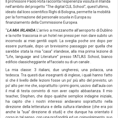
Il professore Paolo Rota racconta l'esperienza vissuta in Irlanda
nell'ambito del progetto "The digital CLIL School"; quest'ultimo,
ideato dal liceo scientifico Righi di Bologna, permette la mobilità
per la formazione del personale scuola in Europa su
finanziamento della Commissione Europea.
“
LA MIA IRLANDA
. L’arrivo a mezzanotte all’aeroporto di Dublino
e la notte trascorsa in un hotel nei pressi per non dare subito un
incomodo ai miei gentili ospiti. La sveglia poche ore dopo per
essere puntuale, dopo un brevissimo passaggio per quella che
sarebbe stata la mia “casa” irlandese, alla mia prima lezione di
“Life, language and Literature” presso l’ATLAS School, bianco
edificio classicheggiante affacciato su di un canale .
La mia classe: 3 italiani, due ungheresi, una polacca, una
tedesca. Tra questi due insegnanti di inglese, i quali hanno fatto
sì che il livello delle lezioni fosse un po’ più alto del previsto; un
po’ alto per me che, soprattutto i primi giorni, uscivo dall’aula con
il mal di testa convinto di non aver capito abbastanza. Il mio
teacher, Stephen, che dopo qualche semplice indagine iniziale,
ha capito che i nostri interessi andavano soprattutto nella
direzione della letteratura e della cultura irlandese (che era poi
anche la “sua” direzione di studi) e che dunque ha orientato il
corso in tal senso, con una profondità ed un coinvolgimento, suo