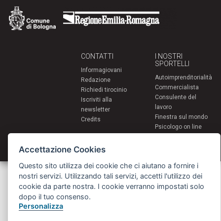
CONTATTI
I NOSTRI
SPORTELLI
Informagiovani
Autoimprenditorialità
Redazione
Commercialista
Richiedi tirocinio
Consulente del
Iscriviti alla
lavoro
newsletter
Finestra sul mondo
Credits
Psicologo on line
PsyinBo
Tutor on line
Accettazione Cookies
Questo sito utilizza dei cookie che ci aiutano a fornire i
Servizi per i giovani - Scambi e soggiorni all'estero
nostri servizi. Utilizzando tali servizi, accetti l'utilizzo dei
Comune di Bologna | Piazza Maggiore 6 - 40124 Bologna
cookie da parte nostra. I cookie verranno impostati solo
giovani@comune.bologna.it
dopo il tuo consenso.
Personalizza