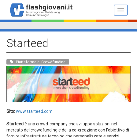
Salta
al
Toggle n
contenuto
principale
Starteed
Piattaforme di Crowdfunding
Sito:
www.starteed.com
Starteed
è una crowd-company che sviluppa soluzioni nel
mercato del crowdfunding e della co-creazione con l'obiettivo di
fornire infrastrutture tecnologiche personalizzate e servizi