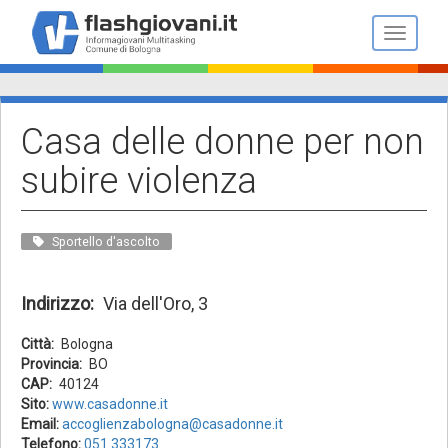
Salta
al
Toggle n
contenuto
principale
Casa delle donne per non
subire violenza
Sportello d'ascolto
Indirizzo
Via dell'Oro, 3
Città
Bologna
Provincia
BO
CAP
40124
Sito:
www.casadonne.it
Email:
accoglienzabologna@casadonne.it
Telefono:
051 333173