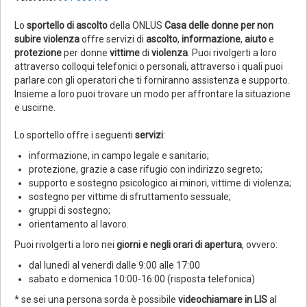
Lo
sportello di ascolto
della ONLUS
Casa delle donne per non
subire violenza
offre servizi di
ascolto
,
informazione
,
aiuto
e
protezione
per donne
vittime
di
violenza
. Puoi rivolgerti a loro
attraverso colloqui telefonici o personali, attraverso i quali puoi
parlare con gli operatori che ti forniranno assistenza e supporto.
Insieme a loro puoi trovare un modo per affrontare la situazione
e uscirne.
Lo sportello offre i seguenti
servizi
:
informazione, in campo legale e sanitario;
protezione, grazie a case rifugio con indirizzo segreto;
supporto e sostegno psicologico ai minori, vittime di violenza;
sostegno per vittime di sfruttamento sessuale;
gruppi di sostegno;
orientamento al lavoro.
Puoi rivolgerti a loro nei
giorni e negli orari di apertura
, ovvero:
dal lunedì al venerdì dalle 9:00 alle 17:00
sabato e domenica 10:00-16:00 (risposta telefonica)
* se sei una persona sorda è possibile
videochiamare in LIS
al