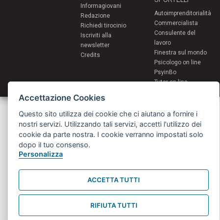
Informagiovani
Autoimprenditorialità
Redazione
Commercialista
Richiedi tirocinio
Consulente del
Iscriviti alla
lavoro
newsletter
Finestra sul mondo
Credits
Psicologo on line
PsyinBo
Tutor on line
Accettazione Cookies
Servizi per i giovani - Scambi e soggiorni all'estero
Questo sito utilizza dei cookie che ci aiutano a fornire i
Comune di Bologna | Piazza Maggiore 6 - 40124 Bologna
giovani@comune.bologna.it
nostri servizi. Utilizzando tali servizi, accetti l'utilizzo dei
cookie da parte nostra. I cookie verranno impostati solo
dopo il tuo consenso.
Personalizza
ACCETTA TUTTI
RIFIUTA TUTTI