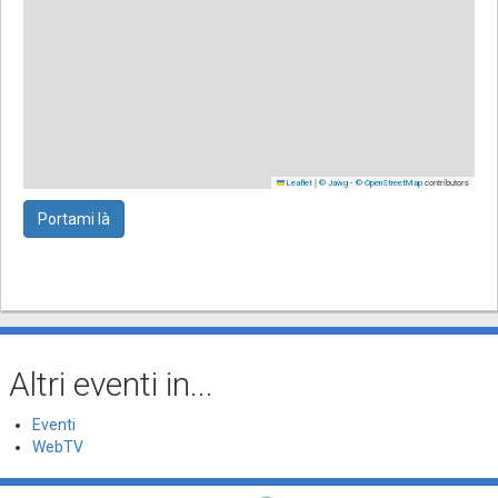
|
-
contributors
Leaflet
© Jawg
© OpenStreetMap
Portami là
Altri eventi in...
Eventi
WebTV