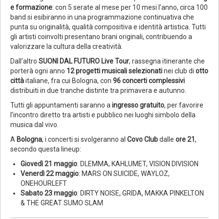
e formazione
: con 5 serate al mese per 10 mesi l’anno, circa 100
band si esibiranno in una programmazione continuativa che
punta su originalità, qualità compositiva e identità artistica. Tutti
gli artisti coinvolti presentano brani originali, contribuendo a
valorizzare la cultura della creatività.
Dall’altro
SUONI DAL FUTURO Live Tour
, rassegna itinerante che
porterà ogni anno
12 progetti musicali selezionati
nei club di
otto
città
italiane, fra cui Bologna, con
96 concerti complessivi
distribuiti in due tranche distinte tra primavera e autunno.
Tutti gli appuntamenti saranno a
ingresso gratuito
, per favorire
l’incontro diretto tra artisti e pubblico nei luoghi simbolo della
musica dal vivo.
A
Bologna
, i concerti si svolgeranno al
Covo Club
dalle
ore 21
,
secondo questa lineup:
Giovedì 21 maggio
: DLEMMA, KAHLUMET, VISION DIVISION
Venerdì 22 maggio
: MARS ON SUICIDE, WAYLOZ,
ONEHOURLEFT
Sabato 23 maggio
: DIRTY NOISE, GRIDA, MAKKA PINKELTON
& THE GREAT SUMO SLAM