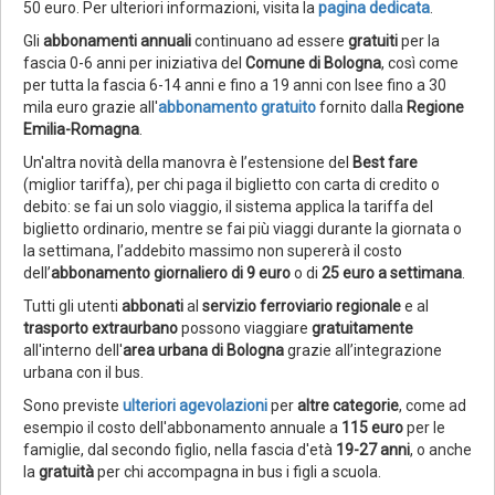
50 euro. Per ulteriori informazioni, visita la
pagina dedicata
.
Gli
abbonamenti annuali
continuano ad essere
gratuiti
per la
fascia 0-6 anni per iniziativa del
Comune di Bologna
, così come
per tutta la fascia 6-14 anni e fino a 19 anni con Isee fino a 30
mila euro grazie all'
abbonamento gratuito
fornito dalla
Regione
Emilia-Romagna
.
Un'altra novità della manovra è l’estensione del
Best fare
(miglior tariffa), per chi paga il biglietto con carta di credito o
debito: se fai un solo viaggio, il sistema applica la tariffa del
biglietto ordinario, mentre se fai più viaggi durante la giornata o
la settimana, l’addebito massimo non supererà il costo
dell’
abbonamento giornaliero di 9 euro
o di
25 euro a settimana
.
Tutti gli utenti
abbonati
al
servizio ferroviario regionale
e al
trasporto extraurbano
possono viaggiare
gratuitamente
all'interno dell'
area urbana di Bologna
grazie all’integrazione
urbana con il bus.
Sono previste
ulteriori agevolazioni
per
altre categorie
, come ad
esempio il costo dell'abbonamento annuale a
115 euro
per le
famiglie, dal secondo figlio, nella fascia d'età
19-27 anni
, o anche
la
gratuità
per chi accompagna in bus i figli a scuola.