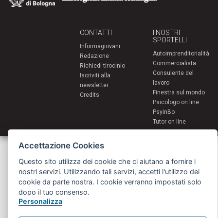
CONTATTI
I NOSTRI
SPORTELLI
Informagiovani
Autoimprenditorialità
Redazione
Commercialista
Richiedi tirocinio
Consulente del
Iscriviti alla
lavoro
newsletter
Finestra sul mondo
Credits
Psicologo on line
PsyinBo
Tutor on line
Accettazione Cookies
Servizi per i giovani - Scambi e soggiorni all'estero
Comune di Bologna | Piazza Maggiore 6 - 40124 Bologna
Questo sito utilizza dei cookie che ci aiutano a fornire i
giovani@comune.bologna.it
nostri servizi. Utilizzando tali servizi, accetti l'utilizzo dei
cookie da parte nostra. I cookie verranno impostati solo
dopo il tuo consenso.
Personalizza