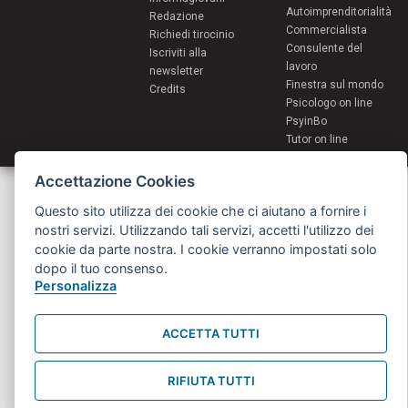
Autoimprenditorialità
Redazione
Commercialista
Richiedi tirocinio
Consulente del
Iscriviti alla
lavoro
newsletter
Finestra sul mondo
Credits
Psicologo on line
PsyinBo
Tutor on line
Accettazione Cookies
Servizi per i giovani - Scambi e soggiorni all'estero
Comune di Bologna | Piazza Maggiore 6 - 40124 Bologna
Questo sito utilizza dei cookie che ci aiutano a fornire i
giovani@comune.bologna.it
nostri servizi. Utilizzando tali servizi, accetti l'utilizzo dei
cookie da parte nostra. I cookie verranno impostati solo
dopo il tuo consenso.
Personalizza
ACCETTA TUTTI
RIFIUTA TUTTI