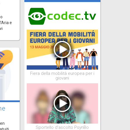
a
Bo
'Aria e
vi
Fiera della mobilità europea per i
giovani
ne
pen
Sportello d'ascolto PsynBo
atuiti