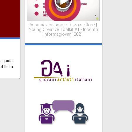
Associazionismo e terzo settore |
Young Creative Toolkit #1 - Incontri
Informagiovani 2021
i
a guida
 offerta