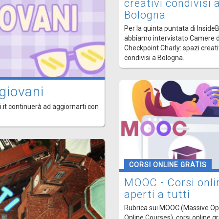
creativi condivisi 
Bologna
Per la quinta puntata di Inside
abbiamo intervistato Camere d
Checkpoint Charly: spazi creati
condivisi a Bologna.
giovani
.it continuerà ad aggiornarti con
CORSI ONLINE GRATIS
MOOC - Corsi onli
aperti a tutti
Rubrica sui MOOC (Massive O
Online Courses), corsi online gr