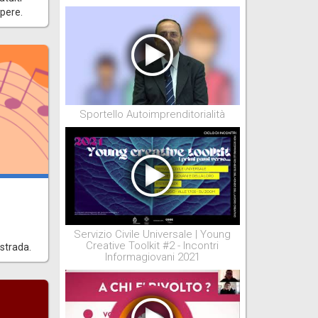
apere.
Sportello Autoimprenditorialità
Servizio Civile Universale | Young
Creative Toolkit #2 - Incontri
 strada.
Informagiovani 2021