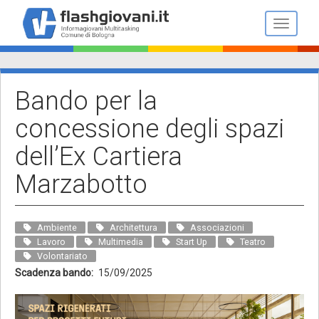
Salta
al
Toggle n
contenuto
principale
Bando per la
concessione degli spazi
dell’Ex Cartiera
Marzabotto
Ambiente
Architettura
Associazioni
Lavoro
Multimedia
Start Up
Teatro
Volontariato
Scadenza bando
15/09/2025