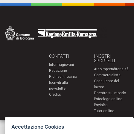
CONTATTI
I NOSTRI
SPORTELLI
Informagiovani
Autoimprenditorialità
Redazione
Commercialista
Richiedi tirocinio
Consulente del
Iscriviti alla
lavoro
newsletter
Finestra sul mondo
Credits
Psicologo on line
PsyinBo
Tutor on line
Accettazione Cookies
Servizi per i giovani - Scambi e soggiorni all'estero
Comune di Bologna | Piazza Maggiore 6 - 40124 Bologna