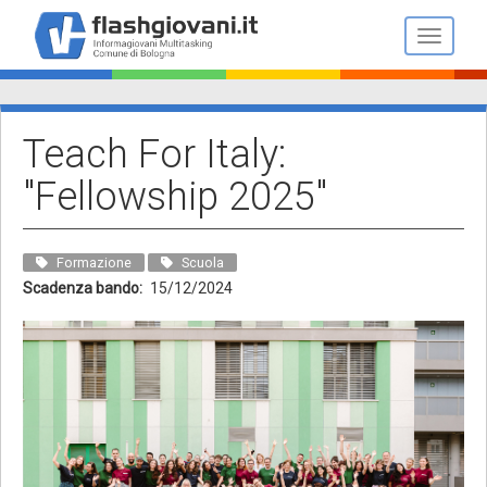
Salta
al
Toggle n
contenuto
principale
Teach For Italy:
"Fellowship 2025"
Formazione
Scuola
Scadenza bando
15/12/2024