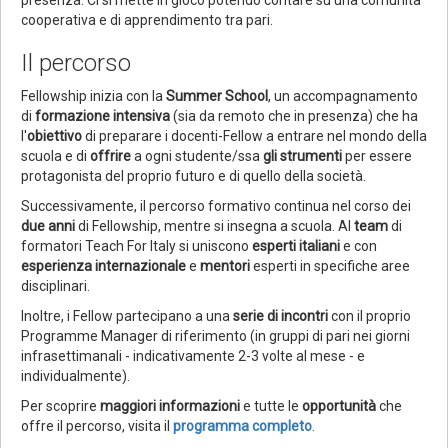
presenza. Ci si mette in gioco potendo contare su una comunità
cooperativa e di apprendimento tra pari.
Il percorso
Fellowship inizia con la
Summer School
, un accompagnamento
di
formazione intensiva
(sia da remoto che in presenza) che ha
l'
obiettivo
di preparare i docenti-Fellow a entrare nel mondo della
scuola e di
offrire
a ogni studente/ssa
gli strumenti
per essere
protagonista del proprio futuro e di quello della società.
Successivamente, il percorso formativo continua nel corso dei
due anni
di Fellowship, mentre si insegna a scuola. Al
team
di
formatori Teach For Italy si uniscono
esperti italiani
e con
esperienza internazionale
e
mentori
esperti in specifiche aree
disciplinari.
Inoltre, i Fellow partecipano a una
serie di incontri
con il proprio
Programme Manager di riferimento (in gruppi di pari nei giorni
infrasettimanali - indicativamente 2-3 volte al mese - e
individualmente).
Per scoprire
maggiori informazioni
e tutte le
opportunità
che
offre il percorso, visita il
programma completo
.