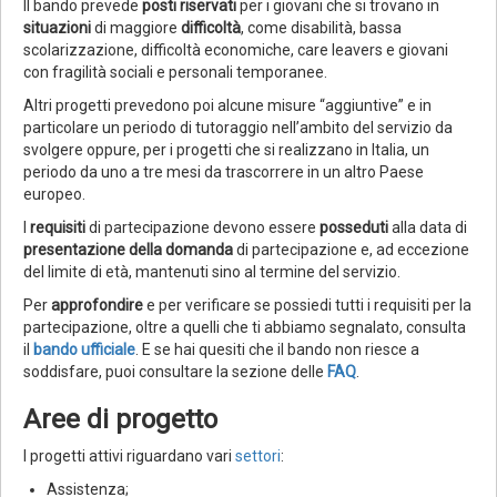
Il bando prevede
posti riservati
per i giovani che si trovano in
situazioni
di maggiore
difficoltà
, come disabilità, bassa
scolarizzazione, difficoltà economiche, care leavers e giovani
con fragilità sociali e personali temporanee.
Altri progetti prevedono poi alcune misure “aggiuntive” e in
particolare un periodo di tutoraggio nell’ambito del servizio da
svolgere oppure, per i progetti che si realizzano in Italia, un
periodo da uno a tre mesi da trascorrere in un altro Paese
europeo.
I
requisiti
di partecipazione devono essere
posseduti
alla data di
presentazione della domanda
di partecipazione e, ad eccezione
del limite di età, mantenuti sino al termine del servizio.
Per
approfondire
e per verificare se possiedi tutti i requisiti per la
partecipazione, oltre a quelli che ti abbiamo segnalato, consulta
il
bando ufficiale
. E se hai quesiti che il bando non riesce a
soddisfare, puoi consultare la sezione delle
FAQ
.
Aree di progetto
I progetti attivi riguardano vari
settori
:
Assistenza;