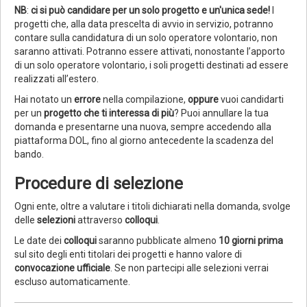
NB
:
ci si può candidare per un solo progetto e un'unica sede!
I
progetti che, alla data prescelta di avvio in servizio, potranno
contare sulla candidatura di un solo operatore volontario, non
saranno attivati. Potranno essere attivati, nonostante l’apporto
di un solo operatore volontario, i soli progetti destinati ad essere
realizzati all’estero.
Hai notato un
errore
nella compilazione,
oppure
vuoi candidarti
per un
progetto che ti interessa di più
? Puoi annullare la tua
domanda e presentarne una nuova, sempre accedendo alla
piattaforma DOL, fino al giorno antecedente la scadenza del
bando.
Procedure di selezione
Ogni ente, oltre a valutare i titoli dichiarati nella domanda, svolge
delle
selezioni
attraverso
colloqui
.
Le date dei
colloqui
saranno pubblicate almeno
10 giorni prima
sul sito degli enti titolari dei progetti e hanno valore di
convocazione ufficiale
. Se non partecipi alle selezioni verrai
escluso automaticamente.