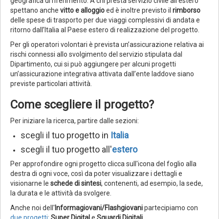
geografica di riferimento. A chi presta servizio civile all’estero
spettano anche
vitto e alloggio
ed è inoltre previsto il
rimborso
delle spese di trasporto per due viaggi complessivi di andata e
ritorno dall’Italia al Paese estero di realizzazione del progetto.
Per gli operatori volontari è prevista un’assicurazione relativa ai
rischi connessi allo svolgimento del servizio stipulata dal
Dipartimento, cui si può aggiungere per alcuni progetti
un’assicurazione integrativa attivata dall’ente laddove siano
previste particolari attività.
Come scegliere il progetto?
Per iniziare la ricerca, partire dalle sezioni:
scegli il tuo progetto in
Italia
scegli il tuo progetto all'
estero
Per approfondire ogni progetto clicca sull'icona del foglio alla
destra di ogni voce, così da poter visualizzare i dettagli e
visionarne le
schede di sintesi
, contenenti, ad esempio, la sede,
la durata e le attività da svolgere.
Anche noi dell'
Informagiovani/Flashgiovani
partecipiamo con
due progetti
:
Super Digital
e
Sguardi Digitali
.