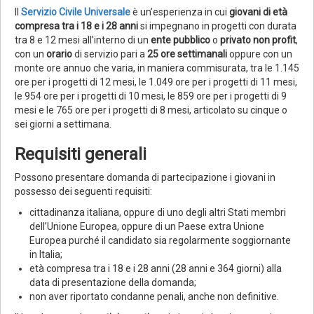
Il
Servizio Civile Universale
è un’esperienza in cui
giovani di età
compresa tra i 18 e i 28 anni
si impegnano in progetti con durata
tra 8 e 12 mesi all’interno di un
ente pubblico
o
privato non profit
,
con un
orario
di servizio pari a
25 ore settimanali
oppure con un
monte ore annuo che varia, in maniera commisurata, tra le 1.145
ore per i progetti di 12 mesi, le 1.049 ore per i progetti di 11 mesi,
le 954 ore per i progetti di 10 mesi, le 859 ore per i progetti di 9
mesi e le 765 ore per i progetti di 8 mesi, articolato su cinque o
sei giorni a settimana.
Requisiti generali
Possono presentare
domanda di partecipazione i giovani in
possesso dei seguenti requisiti:
cittadinanza italiana, oppure di uno degli altri Stati membri
dell’Unione Europea, oppure di un Paese extra Unione
Europea purché il candidato sia regolarmente soggiornante
in Italia;
età compresa tra i 18 e i 28 anni (28 anni e 364 giorni) alla
data di presentazione della domanda;
non aver riportato condanne penali, anche non definitive.