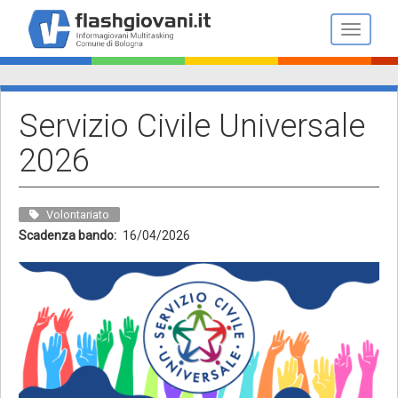
Salta
al
Toggle n
contenuto
principale
Servizio Civile Universale
2026
Volontariato
Scadenza bando
16/04/2026