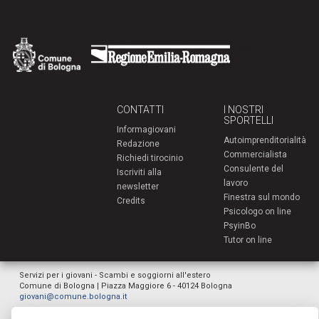
CONTATTI
I NOSTRI
SPORTELLI
Informagiovani
Autoimprenditorialità
Redazione
Commercialista
Richiedi tirocinio
Consulente del
Iscriviti alla
lavoro
newsletter
Finestra sul mondo
Credits
Psicologo on line
PsyinBo
Tutor on line
Servizi per i giovani - Scambi e soggiorni all'estero
Comune di Bologna | Piazza Maggiore 6 - 40124 Bologna
giovani@comune.bologna.it