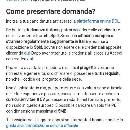
Come presentare domanda?
Inoltra la tua candidatura attraverso la
piattaforma online DOL
.
Se hai la
cittadinanza italiana
, potrai accedere alle candidature
esclusivamente tramite
Spid
. Se sei
un cittadino europeo o
straniero regolarmente soggiornante in Italia
e non hai a
disposizione lo
Spid
, dovrai richiedere delle credenziali apposite
cliccando
qui
. Dopo aver ottenuto le credenziali, clicca su Accedi
con credenziali.
Una volta avviata la procedura e scelto il
progetto
, verranno
richieste le generalità, di dichiarare di possedere tutti i
requisiti
,
nonché il codice del progetto e della sede.
Non è obbligatorio ma, per permettere una valutazione ottimale
delle tue esperienze passate, consigliamo di inserire anche un
curriculum vitae
. Il
CV
può essere redatto nel formato preferito,
non solo in quello europeo. È possibile caricare un solo file PDF
con dimensione massima di
5MB
.
Ti consigliamo di leggere approfonditamente il
bando
e anche la
guida alla compilazione del sito ufficiale
.