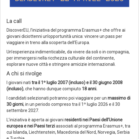
La call
DiscoverEU, l’iniziativa del programma Erasmus+ che offre ai
giovani diciottenni un’opportunità unica: vincere un pass per
viaggiare in treno alla scoperta dell’Europa.
Un’esperienza indimenticabile, da vivere da soli o in compagnia,
per immergersi nella ricchezza culturale del continente,
esplorare nuove città e stringere amicizie internazionali.
A chi si rivolge
I giovani nati
tra il 1º luglio 2007 (incluso) e il 30 giugno 2008
(incluso)
, che hanno dunque compiuto
18 anni.
I candidati selezionati potranno poi viaggiare per un
massimo di
30 giorni
, in un periodo compreso tra il 1º luglio 2026 e il 30
settembre 2027.
L’iniziativa è aperta ai giovani
residenti nei Paesi dell’Unione
europea e nei Paesi terzi
associati al programma Erasmus+, tra
cui Islanda, Liechtenstein, Macedonia del Nord, Norvegia, Serbia
e Turchia.