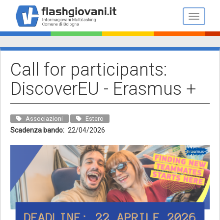
Salta
al
Toggle n
contenuto
principale
Call for participants:
DiscoverEU - Erasmus +
Associazioni
Estero
Scadenza bando
22/04/2026