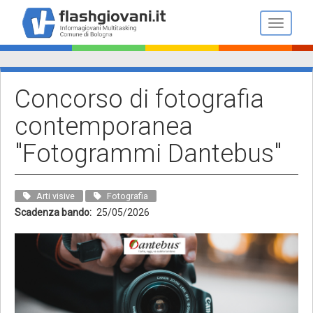
Salta
al
Toggle n
contenuto
principale
Concorso di fotografia
contemporanea
"Fotogrammi Dantebus"
Arti visive
Fotografia
Scadenza bando
25/05/2026