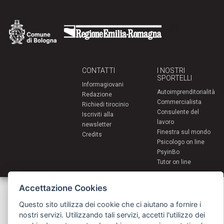
CONTATTI
I NOSTRI
SPORTELLI
Informagiovani
Autoimprenditorialità
Redazione
Commercialista
Richiedi tirocinio
Consulente del
Iscriviti alla
lavoro
newsletter
Finestra sul mondo
Credits
Psicologo on line
PsyinBo
Tutor on line
Accettazione Cookies
Servizi per i giovani - Scambi e soggiorni all'estero
Comune di Bologna | Piazza Maggiore 6 - 40124 Bologna
giovani@comune.bologna.it
Questo sito utilizza dei cookie che ci aiutano a fornire i
nostri servizi. Utilizzando tali servizi, accetti l'utilizzo dei