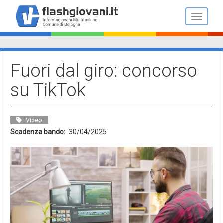
Salta
al
Toggle n
contenuto
principale
Fuori dal giro: concorso
su TikTok
Video
Scadenza bando
30/04/2025