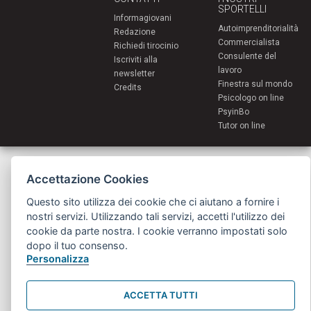
SPORTELLI
Informagiovani
Autoimprenditorialità
Redazione
Commercialista
Richiedi tirocinio
Consulente del
Iscriviti alla
lavoro
newsletter
Finestra sul mondo
Credits
Psicologo on line
PsyinBo
Tutor on line
Servizi per i giovani - Scambi e soggiorni all'estero
Comune di Bologna | Piazza Maggiore 6 - 40124 Bologna
Accettazione Cookies
giovani@comune.bologna.it
Questo sito utilizza dei cookie che ci aiutano a fornire i
nostri servizi. Utilizzando tali servizi, accetti l'utilizzo dei
cookie da parte nostra. I cookie verranno impostati solo
dopo il tuo consenso.
Personalizza
ACCETTA TUTTI