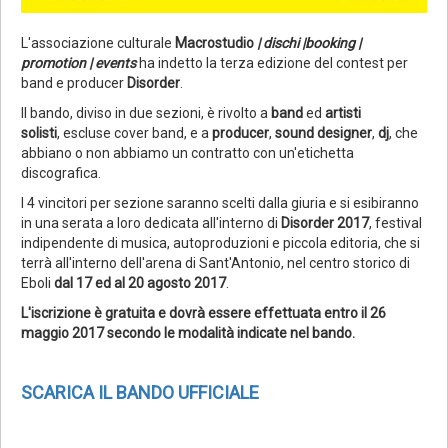
L'associazione culturale
Macrostudio
| dischi |booking |
promotion | events
ha indetto la terza edizione del contest per
band e producer
Disorder
.
Il bando, diviso in due sezioni, è rivolto a
band
ed
artisti
solisti
,
escluse cover band, e a
producer
,
sound designer
,
dj
, che
abbiano o non abbiamo un contratto con un'etichetta
discografica.
I 4 vincitori per sezione saranno scelti dalla giuria e si esibiranno
in una serata a loro dedicata all'interno di
Disorder 2017
, festival
indipendente di musica, autoproduzioni e piccola editoria, che si
terrà all'interno dell'arena di Sant'Antonio, nel centro storico di
Eboli
dal 17 ed al 20 agosto 2017
.
L'iscrizione è gratuita e dovrà essere effettuata entro il 26
maggio 2017 secondo le modalità indicate nel bando.
SCARICA IL BANDO UFFICIALE