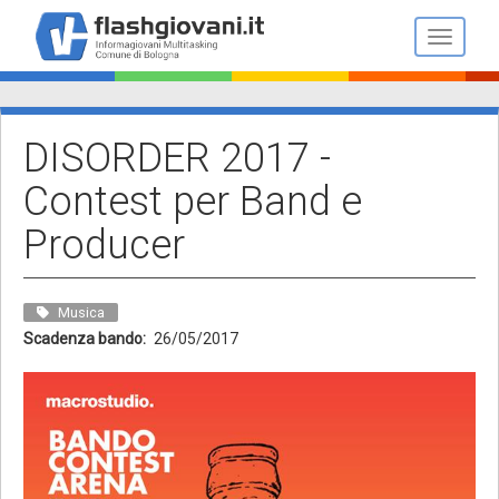
Salta
al
Toggle n
contenuto
principale
DISORDER 2017 -
Contest per Band e
Producer
Musica
Scadenza bando
26/05/2017