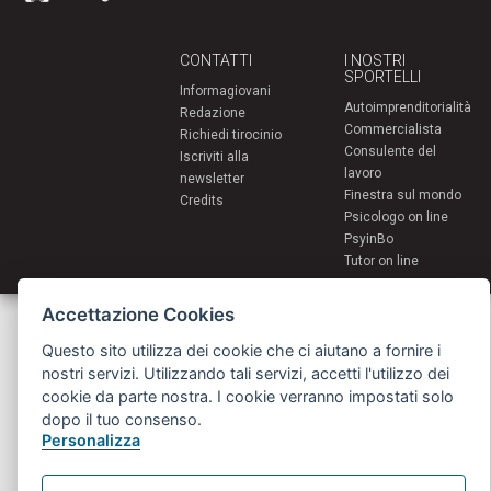
CONTATTI
I NOSTRI
SPORTELLI
Informagiovani
Autoimprenditorialità
Redazione
Commercialista
Richiedi tirocinio
Consulente del
Iscriviti alla
lavoro
newsletter
Finestra sul mondo
Credits
Psicologo on line
PsyinBo
Tutor on line
Accettazione Cookies
Servizi per i giovani - Scambi e soggiorni all'estero
Comune di Bologna | Piazza Maggiore 6 - 40124 Bologna
Questo sito utilizza dei cookie che ci aiutano a fornire i
giovani@comune.bologna.it
nostri servizi. Utilizzando tali servizi, accetti l'utilizzo dei
cookie da parte nostra. I cookie verranno impostati solo
dopo il tuo consenso.
Personalizza