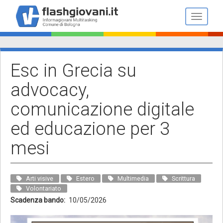
Salta
al
Toggle n
contenuto
principale
Esc in Grecia su
advocacy,
comunicazione digitale
ed educazione per 3
mesi
Arti visive
Estero
Multimedia
Scrittura
Volontariato
Scadenza bando
10/05/2026