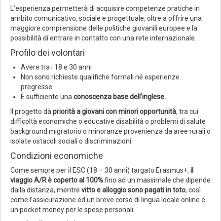
L’esperienza permetterà di acquisire competenze pratiche in
ambito comunicativo, sociale e progettuale, oltre a offrire una
maggiore comprensione delle politiche giovanili europee e la
possibilità di entrare in contatto con una rete internazionale.
Profilo dei volontari
Avere tra i 18 e 30 anni
Non sono richieste qualifiche formali né esperienze
pregresse.
È sufficiente una
conoscenza base dell’inglese.
Il progetto dà
priorità a giovani con minori opportunità
, tra cui:
difficoltà economiche o educative disabilità o problemi di salute
background migratorio o minoranze provenienza da aree rurali o
isolate ostacoli sociali o discriminazioni
Condizioni economiche
Come sempre per il ESC (18 – 30 anni) targato Erasmus+,
il
viaggio A/R è coperto al 100%
fino ad un massimale che dipende
dalla distanza, mentre
vitto e alloggio sono pagati in toto
, così
come l’assicurazione ed un breve corso di lingua locale online e
un pocket money per le spese personali.