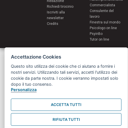
Redazione
Commercialista
Richiedi tirocinio
Consulente del
Iscriviti alla
lavoro
newsletter
Finestra sul mondo
Credits
Psicologo on line
PsyinBo
Tutor on line
Servizi per i giovani - Scambi e soggiorni all'estero
Accettazione Cookies
Comune di Bologna | Piazza Maggiore 6 - 40124 Bologna
giovani@comune.bologna.it
Questo sito utilizza dei cookie che ci aiutano a fornire i
nostri servizi. Utilizzando tali servizi, accetti l'utilizzo dei
cookie da parte nostra. I cookie verranno impostati solo
dopo il tuo consenso.
Personalizza
ACCETTA TUTTI
RIFIUTA TUTTI