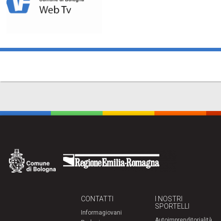
CONTATTI
I NOSTRI
SPORTELLI
Informagiovani
Autoimprenditorialità