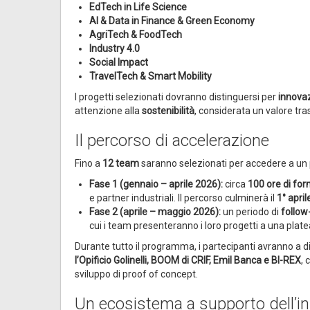
EdTech in Life Science
AI & Data in Finance & Green Economy
AgriTech & FoodTech
Industry 4.0
Social Impact
TravelTech & Smart Mobility
I progetti selezionati dovranno distinguersi per
innovaz
attenzione alla
sostenibilità
, considerata un valore tras
Il percorso di accelerazione
Fino a
12 team
saranno selezionati per accedere a un pe
Fase 1 (gennaio – aprile 2026):
circa
100 ore di fo
e partner industriali. Il percorso culminerà il
1° apri
Fase 2 (aprile – maggio 2026):
un periodo di
follow
cui i team presenteranno i loro progetti a una platea 
Durante tutto il programma, i partecipanti avranno a 
l’Opificio Golinelli, BOOM di CRIF, Emil Banca e BI-REX
, 
sviluppo di proof of concept.
Un ecosistema a supporto dell’i