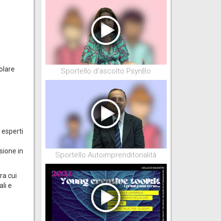
colare
Sportello d'ascolto PsynBo
 esperti
sione in
Sportello Autoimprenditorialità
ra cui
ali e