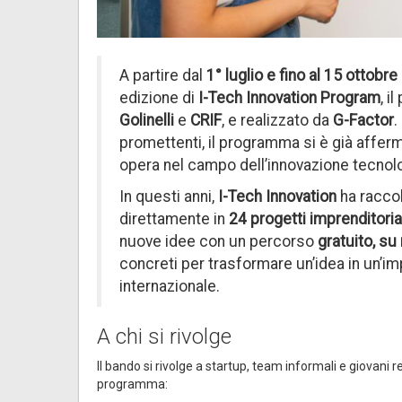
A partire dal
1° luglio e fino al 15 ottobr
edizione di
I-Tech Innovation Program
, 
Golinelli
e
CRIF
, e realizzato da
G-Factor
.
promettenti, il programma si è già afferm
opera nel campo dell’innovazione tecnolo
In questi anni,
I-Tech Innovation
ha raccol
direttamente in
24 progetti imprenditoria
nuove idee con un percorso
gratuito, s
concreti per trasformare un’idea in un’im
internazionale.
A chi si rivolge
Il bando si rivolge a startup, team informali e giovani r
programma: