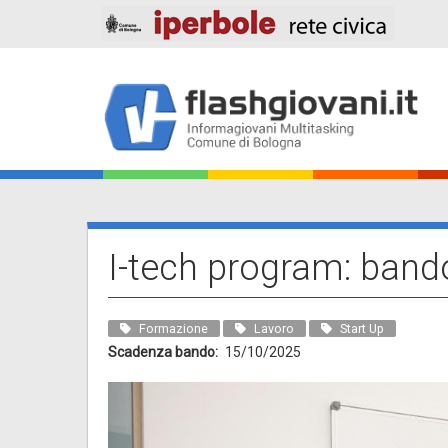
Salta
al
contenuto
principale
Main
navigation
I-tech program: bando
Formazione
Lavoro
Start Up
Scadenza bando
15/10/2025