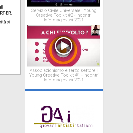
il
Servizio Civile Universale | Young
RT-ER
.
Creative Toolkit #2 - Incontri
Informagiovani 2021
ità si
Associazionismo e terzo settore |
Young Creative Toolkit #1 - Incontri
Informagiovani 2021