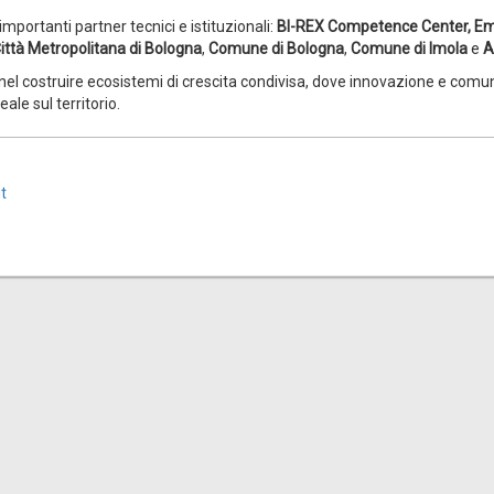
mportanti partner tecnici e istituzionali:
BI-REX Competence Center, Em
ittà Metropolitana di Bologna
,
Comune di Bologna
,
Comune di Imola
e
A
nel costruire ecosistemi di crescita condivisa, dove innovazione e comun
ale sul territorio.
t