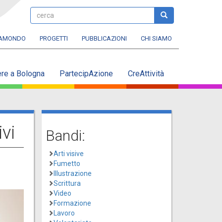
cerca
cerca
RAMONDO
PROGETTI
PUBBLICAZIONI
CHI SIAMO
ere a Bologna
PartecipAzione
CreAttività
vi
Bandi:
Arti visive
Fumetto
Illustrazione
Scrittura
Video
Formazione
Lavoro