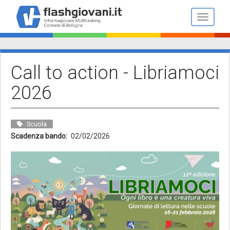
Salta
al
Toggle n
contenuto
principale
Call to action - Libriamoci
2026
Scuola
Scadenza bando
02/02/2026