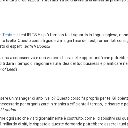
e Tests
– il test IELTS è il più famoso test riguardo la lingua inglese, nonc
to livello. Questo corso ti guiderà in ogni fase del test, fornendoti consig
to di esperti.
British Council
a una a conoscenza e una visione chiara delle opportunità che potrebbe
i darà il tempo di ragionare sulla idea del tuo business e pianificare ne
y of Leeds
ere un manager di alto livello? Questo corso fa proprio per te. Gli obietti
necessarie per organizzare in maniera efficiente il tempo, le risorse e p
of London
me ogni sito che visiti giornalmente è costruito, come i dispositivi sui qua
1 miliardo di siti, le risposte a queste domande potrebbero essere i tuoi