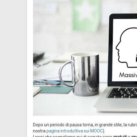
Dopo un periodo di pausa torna, in grande stile, la rubr
nostra
pagina introduttiva sui MOOC
).
I corsi che segnaliamo qui di seguito sono
gratuiti
e
ape