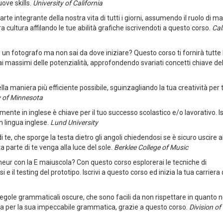
ove skills.
University of California
parte integrante della nostra vita di tutti i giorni, assumendo il ruolo di m
ra cultura affilando le tue abilità grafiche iscrivendoti a questo corso.
Cal
 un fotografo ma non sai da dove iniziare? Questo corso ti fornirà tutte 
ai massimi delle potenzialità, approfondendo svariati concetti chiave del
lla maniera più efficiente possibile, sguinzagliando la tua creatività per
y of Minnesota
ente in inglese è chiave per il tuo successo scolastico e/o lavorativo. Isc
n lingua inglese.
Lund University
 te, che sporge la testa dietro gli angoli chiedendosi se è sicuro uscire a
 parte di te venga alla luce del sole.
Berklee College of Music
eur con la E maiuscola? Con questo corso esplorerai le tecniche di
e il testing del prototipo. Iscrivi a questo corso ed inizia la tua carriera
regole grammaticali oscure, che sono facili da non rispettare in quanto n
zia per la sua impeccabile grammatica, grazie a questo corso.
Division of