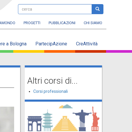
cerca
cerca
RAMONDO
PROGETTI
PUBBLICAZIONI
CHI SIAMO
ere a Bologna
PartecipAzione
CreAttività
Altri corsi di...
Corsi professionali