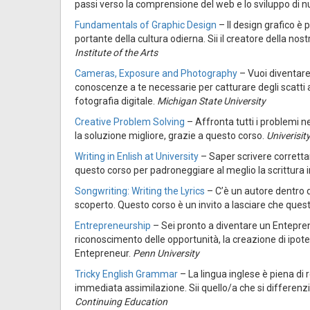
passi verso la comprensione del web e lo sviluppo di nu
Fundamentals of Graphic Design
– Il design grafico è 
portante della cultura odierna. Sii il creatore della nost
Institute of the Arts
Cameras, Exposure and Photography
– Vuoi diventare
conoscenze a te necessarie per catturare degli scatti 
fotografia digitale.
Michigan State University
Creative Problem Solving
– Affronta tutti i problemi ne
la soluzione migliore, grazie a questo corso.
Univerisit
Writing in Enlish at University
– Saper scrivere correttam
questo corso per padroneggiare al meglio la scrittura i
Songwriting: Writing the Lyrics
– C’è un autore dentro di
scoperto. Questo corso è un invito a lasciare che questa
Entrepreneurship
– Sei pronto a diventare un Entepren
riconoscimento delle opportunità, la creazione di ipotesi 
Entepreneur.
Penn University
Tricky English Grammar
– La lingua inglese è piena di 
immediata assimilazione. Sii quello/a che si differen
Continuing Education