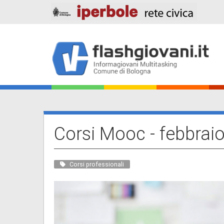
Salta
al
contenuto
principale
Main
navigation
Corsi Mooc - febbrai
Corsi professionali