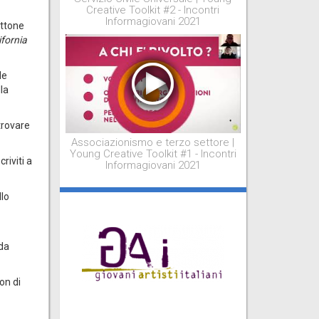
Creative Toolkit #2 - Incontri
Informagiovani 2021
attone
ifornia
le
la
 trovare
Associazionismo e terzo settore |
Young Creative Toolkit #1 - Incontri
riviti a
Informagiovani 2021
llo
 da
on di