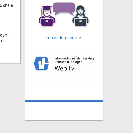
, che è
team.
I nostri tutor online
 i