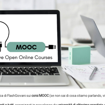
ica di FlashGiovani sui
corsi MOOC
(se non sai di cosa stiamo parlando, vi
rti a tutti
, organizzati in prevalenza da
università di altissimo prestigio
d