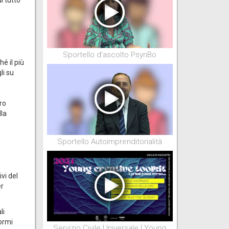
Sportello d'ascolto PsynBo
hé il più
li su
ro
lla
Sportello Autoimprenditorialità
vi del
er
li
 prmi
Servizio Civile Universale | Young